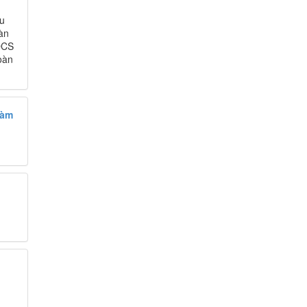
ấu
àn
ĐCS
oàn
làm