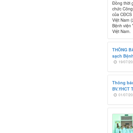
Đồng thời 
chức Công 
của CĐCS t
Việt Nam (
Bệnh viện 
Việt Nam.
THÔNG BÁO
sạch Bệnh
19/07/20
Thông báo
BV.YHCT T
01/07/20