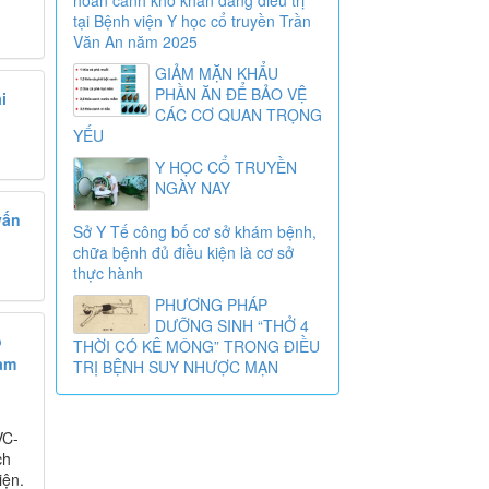
tại Bệnh viện Y học cổ truyền Trần
Văn An năm 2025
GIẢM MẶN KHẨU
PHẦN ĂN ĐỂ BẢO VỆ
i
CÁC CƠ QUAN TRỌNG
YẾU
Y HỌC CỔ TRUYỀN
NGÀY NAY
vấn
Sở Y Tế công bố cơ sở khám bệnh,
chữa bệnh đủ điều kiện là cơ sở
thực hành
PHƯƠNG PHÁP
DƯỠNG SINH “THỞ 4
ổ
THỜI CÓ KÊ MÔNG” TRONG ĐIỀU
am
TRỊ BỆNH SUY NHƯỢC MẠN
VC-
ch
iện.