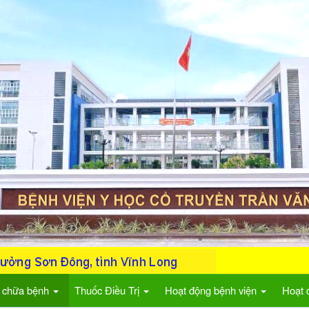
 chữa bệnh
Thuốc Điều Trị
Hoạt động bệnh viện
Hoạt 