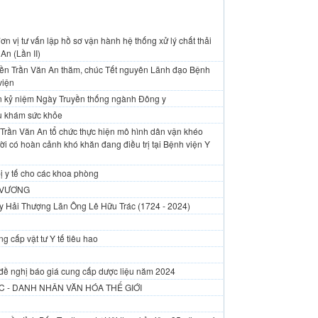
n vị tư vấn lập hồ sơ vận hành hệ thống xử lý chất thải
An (Lần II)
yền Trần Văn An thăm, chúc Tết nguyên Lãnh đạo Bệnh
viện
An kỷ niệm Ngày Truyền thống ngành Đông y
vụ khám sức khỏe
Trần Văn An tổ chức thực hiện mô hình dân vận khéo
i có hoàn cảnh khó khăn đang điều trị tại Bệnh viện Y
ị y tế cho các khoa phòng
 VƯƠNG
y Hải Thượng Lãn Ông Lê Hữu Trác (1724 - 2024)
g cấp vật tư Y tế tiêu hao
đề nghị báo giá cung cấp dược liệu năm 2024
 - DANH NHÂN VĂN HÓA THẾ GIỚI