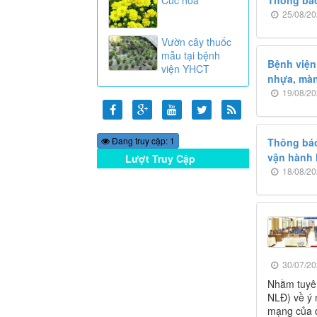
25/08/20
Vườn cây thuốc
mẫu tại bệnh
Bệnh viện
viện YHCT
nhựa, màn
19/08/20
Đang truy cập: 1
Thông báo
vận hành 
Lượt Truy Cập
Online
18/08/20
30/07/20
Nhằm tuyên
NLĐ) về ý 
mạng của đ