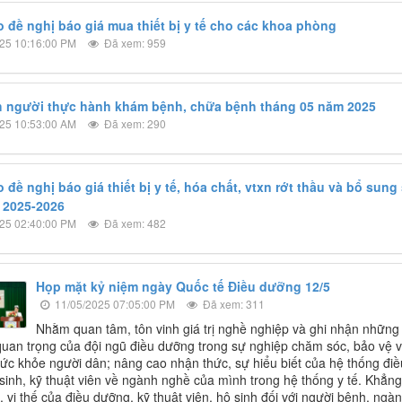
 đề nghị báo giá mua thiết bị y tế cho các khoa phòng
25 10:16:00 PM
Đã xem: 959
 người thực hành khám bệnh, chữa bệnh tháng 05 năm 2025
25 10:53:00 AM
Đã xem: 290
đề nghị báo giá thiết bị y tế, hóa chất, vtxn rớt thầu và bổ sung
 2025-2026
25 02:40:00 PM
Đã xem: 482
Họp mặt kỷ niệm ngày Quốc tế Điều dưỡng 12/5
11/05/2025 07:05:00 PM
Đã xem: 311
Nhằm quan tâm, tôn vinh giá trị nghề nghiệp và ghi nhận những
uan trọng của đội ngũ điều dưỡng trong sự nghiệp chăm sóc, bảo vệ 
ức khỏe người dân; nâng cao nhận thức, sự hiểu biết của hệ thống điề
sinh, kỹ thuật viên về ngành nghề của mình trong hệ thống y tế. Khẳng
ò, vị thế của điều dưỡng, kỹ thuật viên, hộ sinh đối với người bệnh, ngà