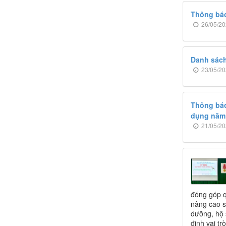
Thông báo
26/05/20
Danh sách
23/05/20
Thông báo 
dụng năm
21/05/20
đóng góp q
nâng cao s
dưỡng, hộ 
định vai tr