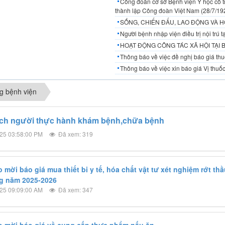
Công đoàn cơ sở Bệnh viện Y học cổ t
thành lập Công đoàn Việt Nam (28/7/19
SỐNG, CHIẾN ĐẤU, LAO ĐỘNG VÀ H
Người bệnh nhập viện điều trị nội trú
HOẠT ĐỘNG CÔNG TÁC XÃ HỘI TẠI 
Thông báo về việc đề nghị báo giá thuố
Thông báo về việc xin báo giá Vị thuốc
g bệnh viện
ch người thực hành khám bệnh,chữa bệnh
25 03:58:00 PM
Đã xem: 319
mời báo giá mua thiết bi y tế, hóa chất vật tư xét nghiệm rớt th
g năm 2025-2026
25 09:09:00 AM
Đã xem: 347
 mời báo giá về cung cấp thực phẩm nấu ăn