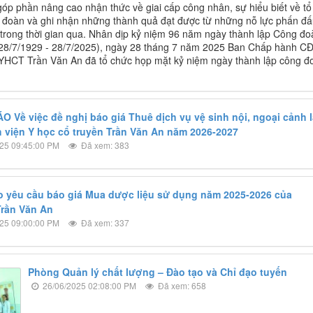
góp phần nâng cao nhận thức về giai cấp công nhân, sự hiểu biết về tổ
đoàn và ghi nhận những thành quả đạt được từ những nỗ lực phấn đ
rong thời gian qua. Nhân dịp kỷ niệm 96 năm ngày thành lập Công đo
28/7/1929 - 28/7/2025), ngày 28 tháng 7 năm 2025 Ban Chấp hành C
YHCT Trần Văn An đã tổ chức họp mặt kỷ niệm ngày thành lập công đ
 Về việc đề nghị báo giá Thuê dịch vụ vệ sinh nội, ngoại cảnh 
 viện Y học cổ truyền Trần Văn An năm 2026-2027
25 09:45:00 PM
Đã xem: 383
 yêu cầu báo giá Mua dược liệu sử dụng năm 2025-2026 của
rần Văn An
25 09:00:00 PM
Đã xem: 337
Phòng Quản lý chất lượng – Đào tạo và Chỉ đạo tuyến
26/06/2025 02:08:00 PM
Đã xem: 658