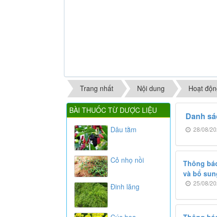
Trang nhất
Nội dung
Hoạt độn
BÀI THUỐC TỪ DƯỢC LIỆU
Danh sá
Dâu tằm
28/08/20
Cỏ nhọ nồi
Thông báo 
và bổ sun
25/08/20
Đinh lăng
Cúc hoa
Thông báo