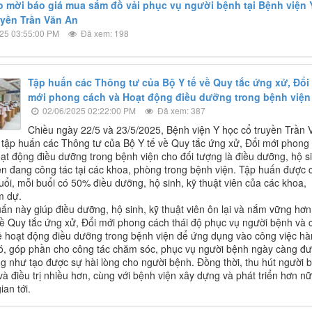
 mời báo giá mua sắm đồ vải phục vụ người bệnh tại Bệnh viện 
uyền Trần Văn An
25 03:55:00 PM
Đã xem: 198
Tập huấn các Thông tư của Bộ Y tế về Quy tắc ứng xử, Đổi
mới phong cách và Hoạt động điều dưỡng trong bệnh viện
02/06/2025 02:22:00 PM
Đã xem: 387
Chiều ngày 22/5 và 23/5/2025, Bệnh viện Y học cổ truyền Trần 
 tập huấn các Thông tư của Bộ Y tế về Quy tắc ứng xử, Đổi mới phong
ạt động điều dưỡng trong bệnh viện cho đối tượng là điều dưỡng, hộ s
iên đang công tác tại các khoa, phòng trong bệnh viện. Tập huấn được 
uổi, mỗi buổi có 50% điều dưỡng, hộ sinh, kỹ thuật viên của các khoa,
m dự.
uấn này giúp điều dưỡng, hộ sinh, kỹ thuật viên ôn lại và nắm vững hơn
về Quy tắc ứng xử, Đổi mới phong cách thái độ phục vụ người bệnh và 
ề hoạt động điều dưỡng trong bệnh viện để ứng dụng vào công việc h
ó, góp phần cho công tác chăm sóc, phục vụ người bệnh ngày càng đ
ng như tạo được sự hài lòng cho người bệnh. Đồng thời, thu hút người 
à điều trị nhiều hơn, cùng với bệnh viện xây dựng và phát triển hơn n
ian tới.