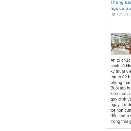
Thông báo
học cổ tr
10/06/20
An tổ chức
cách và Ho
kỹ thuật v
thành 02 b
phòng tha
Buổi tập h
kiến thức 
quy định v
ngày. Từ đ
tốt hơn cũ
đến khám v
trong thời g