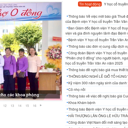
Tin hoạt động
Y học cổ truyền
Thông báo Về việc mời báo giá Thuê đơ
của Bệnh viện Y học cổ truyền Trần Văn 
Ban Giám đốc Bệnh viện Y học cổ tru
viện và gia đình nguyên lãnh đạo Bệnh 
Bệnh viện Y học cổ truyền Trần Văn 
Thông báo các đơn vị cung cấp dịch 
Công đoàn Bệnh viện Y học cổ truyền 
“Phiên chợ 0 đồng” cho người bệnh, ngườ
học cổ truyền Trần Văn An năm 2025
Thông báo đề nghị báo giá mua thiết b
THÔNG BÁO NGHĨ LỄ GIỖ TỔ HÙNG
Kỷ niệm 300 năm ngày sinh của danh 
Cỏ nhọ nồi
ế cho các khoa phòng
Thông báo về việc đề nghị báo giá Cun
Khoa Khám bệnh
12
13
14
15
16
Thông báo Bệnh viện Y học cổ truyền 
HẢI THƯỢNG LÃN ÔNG LÊ HỮU TRÁC
Công đoàn Việt Nam đổi mới sáng tạo