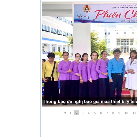
Thông báo đề nghị báo giá mua thiết bị y t
1
2
3
4
5
6
7
8
9
10
11