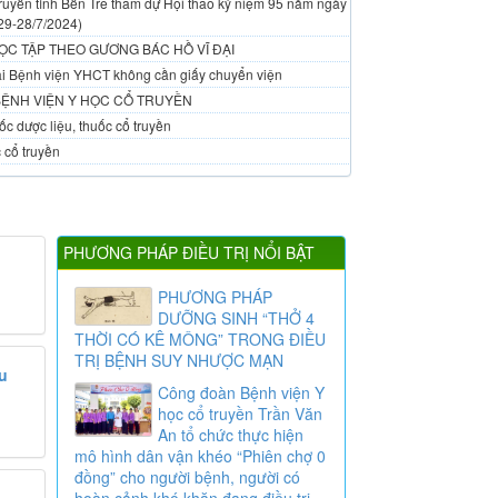
ruyền tỉnh Bến Tre tham dự Hội thao kỷ niệm 95 năm ngày
29-28/7/2024)
ỌC TẬP THEO GƯƠNG BÁC HỒ VĨ ĐẠI
 tại Bệnh viện YHCT không cần giấy chuyển viện
BỆNH VIỆN Y HỌC CỔ TRUYỀN
c dược liệu, thuốc cổ truyền
 cổ truyền
PHƯƠNG PHÁP ĐIỀU TRỊ NỔI BẬT
PHƯƠNG PHÁP
DƯỠNG SINH “THỞ 4
THỜI CÓ KÊ MÔNG” TRONG ĐIỀU
TRỊ BỆNH SUY NHƯỢC MẠN
ầu
Công đoàn Bệnh viện Y
học cổ truyền Trần Văn
An tổ chức thực hiện
mô hình dân vận khéo “Phiên chợ 0
đồng” cho người bệnh, người có
hoàn cảnh khó khăn đang điều trị