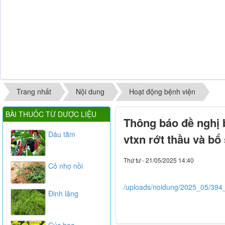
Trang nhất
Nội dung
Hoạt động bệnh viện
BÀI THUỐC TỪ DƯỢC LIỆU
Thông báo đề nghị bá
Dâu tằm
vtxn rớt thầu và b
Thứ tư - 21/05/2025 14:40
Cỏ nhọ nồi
/uploads/noidung/2025_05/394
Đinh lăng
Cúc hoa