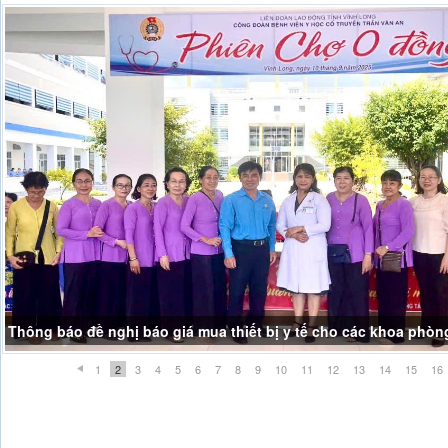
Thông báo đề nghị báo giá mua thiết bị y tế cho các khoa phòn
1
2
3
4
5
6
7
8
9
10
11
12
13
14
15
16