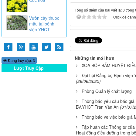
Tổng số điểm của bài viết là: 0 trong
Click để đánh 
Vườn cây thuốc
mẫu tại bệnh
viện YHCT
Những tin mới hơn
Đang truy cập: 3
XOA BÓP BẤM HUYỆT ĐIỀU
Lượt Truy Cập
Online
Đại hội Đảng bộ Bệnh viện 
(26/06/2025)
Phòng Quản lý chất lượng –
Thông báo yêu cầu báo giá
BV.YHCT Trần Văn An
(01/07/
Thông báo về việc báo giá M
Tập huấn các Thông tư của 
Hoạt động điều dưỡng trong bệ