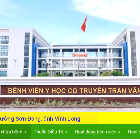
 chữa bệnh
Thuốc Điều Trị
Hoạt động bệnh viện
Hoạt 