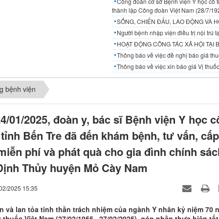
Công đoàn cơ sở Bệnh viện Y học cổ t
thành lập Công đoàn Việt Nam (28/7/19
SỐNG, CHIẾN ĐẤU, LAO ĐỘNG VÀ H
Người bệnh nhập viện điều trị nội trú
HOẠT ĐỘNG CÔNG TÁC XÃ HỘI TẠI 
Thông báo về việc đề nghị báo giá thuố
Thông báo về việc xin báo giá Vị thuốc
g bệnh viện
4/01/2025, đoàn y, bác sĩ Bệnh viện Y học c
 tỉnh Bến Tre đã đến khám bệnh, tư vấn, cấp
miễn phí và phát quà cho gia đình chính sác
 Định Thủy huyện Mỏ Cày Nam
/02/2025 15:35
ân và lan tỏa tinh thần trách nhiệm của ngành Y nhân kỷ niệm 70 
 thuốc Việt Nam (27/02/1955 –27/02/2025), góp phần thực hiện tốt