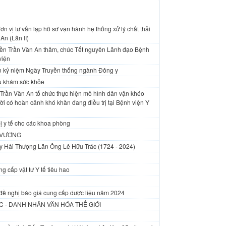
n vị tư vấn lập hồ sơ vận hành hệ thống xử lý chất thải
An (Lần II)
yền Trần Văn An thăm, chúc Tết nguyên Lãnh đạo Bệnh
viện
An kỷ niệm Ngày Truyền thống ngành Đông y
vụ khám sức khỏe
Trần Văn An tổ chức thực hiện mô hình dân vận khéo
i có hoàn cảnh khó khăn đang điều trị tại Bệnh viện Y
ị y tế cho các khoa phòng
 VƯƠNG
y Hải Thượng Lãn Ông Lê Hữu Trác (1724 - 2024)
g cấp vật tư Y tế tiêu hao
đề nghị báo giá cung cấp dược liệu năm 2024
 - DANH NHÂN VĂN HÓA THẾ GIỚI