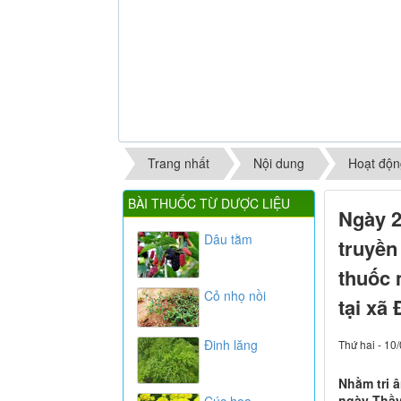
Trang nhất
Nội dung
Hoạt độn
BÀI THUỐC TỪ DƯỢC LIỆU
Ngày 2
Dâu tằm
truyền
thuốc 
Cỏ nhọ nồi
tại xã
Đinh lăng
Thứ hai - 10
Nhằm tri 
ngày Thầy
Cúc hoa