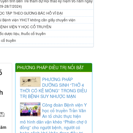
ruyền tỉnh Bến Tre tham dự Hội thao kỷ niệm 95 năm ngày
29-28/7/2024)
ỌC TẬP THEO GƯƠNG BÁC HỒ VĨ ĐẠI
 tại Bệnh viện YHCT không cần giấy chuyển viện
BỆNH VIỆN Y HỌC CỔ TRUYỀN
c dược liệu, thuốc cổ truyền
 cổ truyền
PHƯƠNG PHÁP ĐIỀU TRỊ NỔI BẬT
ổ
PHƯƠNG PHÁP
DƯỠNG SINH “THỞ 4
h
THỜI CÓ KÊ MÔNG” TRONG ĐIỀU
TRỊ BỆNH SUY NHƯỢC MẠN
Công đoàn Bệnh viện Y
học cổ truyền Trần Văn
An tổ chức thực hiện
mô hình dân vận khéo “Phiên chợ 0
năm
đồng” cho người bệnh, người có
hoàn cảnh khó khăn đang điều trị