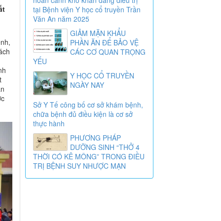
ất
tại Bệnh viện Y học cổ truyền Trần
Văn An năm 2025
GIẢM MẶN KHẨU
ệnh,
PHẦN ĂN ĐỂ BẢO VỆ
sách
CÁC CƠ QUAN TRỌNG
YẾU
nh
Y HỌC CỔ TRUYỀN
t
NGÀY NAY
ần
ợc
Sở Y Tế công bố cơ sở khám bệnh,
chữa bệnh đủ điều kiện là cơ sở
thực hành
PHƯƠNG PHÁP
DƯỠNG SINH “THỞ 4
THỜI CÓ KÊ MÔNG” TRONG ĐIỀU
TRỊ BỆNH SUY NHƯỢC MẠN