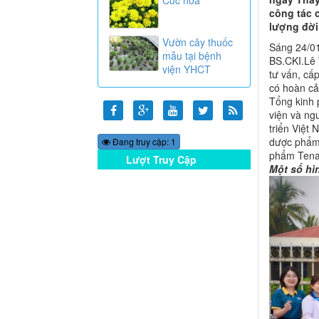
công tác 
lượng đời
Vườn cây thuốc
Sáng 24/01
mẫu tại bệnh
BS.CKI.Lê 
viện YHCT
tư vấn, cấ
có hoàn cả
Tổng kinh 
viện và ng
triển Việt
dược phẩm
Đang truy cập: 1
phẩm Tenam
Lượt Truy Cập
Một số hì
Online