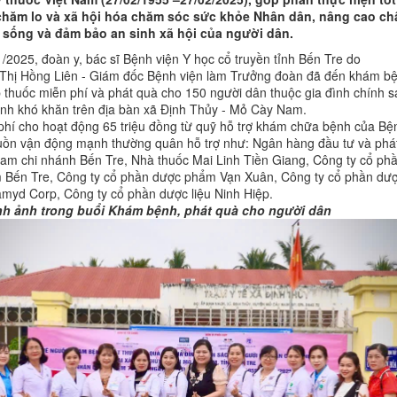
chăm lo và xã hội hóa chăm sóc sức khỏe Nhân dân, nâng cao ch
 sống và đảm bảo an sinh xã hội của người dân.
/2025, đoàn y, bác sĩ Bệnh viện Y học cổ truyền tỉnh Bến Tre do
Thị Hồng Liên - Giám đốc Bệnh viện làm Trưởng đoàn đã đến khám b
p thuốc miễn phí và phát quà cho 150 người dân thuộc gia đình chính 
nh khó khăn trên địa bàn xã Định Thủy - Mỏ Cày Nam.
phí cho hoạt động 65 triệu đồng từ quỹ hỗ trợ khám chữa bệnh của Bệ
uồn vận động mạnh thường quân hỗ trợ như: Ngân hàng đầu tư và phá
 Nam chi nhánh Bến Tre, Nhà thuốc Mai Linh Tiền Giang, Công ty cổ ph
 Bến Tre, Công ty cổ phần dược phẩm Vạn Xuân, Công ty cổ phần dư
yd Corp, Công ty cổ phần dược liệu Ninh Hiệp.
nh ảnh trong buổi Khám bệnh, phát quà cho người dân