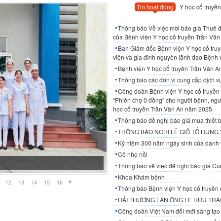
Tin hoạt động
Y học cổ truyền
Thông báo Về việc mời báo giá Thuê đơ
của Bệnh viện Y học cổ truyền Trần Văn 
Ban Giám đốc Bệnh viện Y học cổ tru
viện và gia đình nguyên lãnh đạo Bệnh 
Bệnh viện Y học cổ truyền Trần Văn 
Thông báo các đơn vị cung cấp dịch 
Công đoàn Bệnh viện Y học cổ truyền 
“Phiên chợ 0 đồng” cho người bệnh, ngườ
học cổ truyền Trần Văn An năm 2025
Thông báo đề nghị báo giá mua thiết b
THÔNG BÁO NGHĨ LỄ GIỖ TỔ HÙNG
Kỷ niệm 300 năm ngày sinh của danh 
Cỏ nhọ nồi
Thông báo về việc đề nghị báo giá Cun
Khoa Khám bệnh
12
13
14
15
16
Thông báo Bệnh viện Y học cổ truyền 
HẢI THƯỢNG LÃN ÔNG LÊ HỮU TRÁC
Công đoàn Việt Nam đổi mới sáng tạo