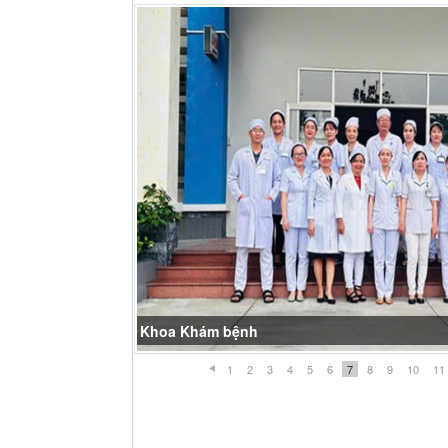
Khoa Khám bệnh
1
2
3
4
5
6
7
8
9
10
11