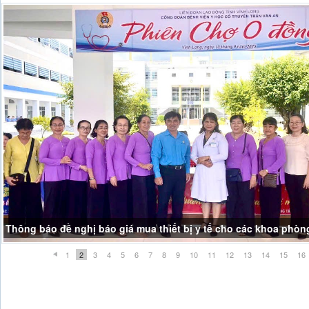
Thông báo đề nghị báo giá mua thiết bị y tế cho các khoa phòn
1
2
3
4
5
6
7
8
9
10
11
12
13
14
15
16