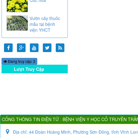
Vườn cây thuốc
mẫu tại bệnh
viện YHCT
Đang truy cập: 2
Lượt Truy Cập
Online
CỔNG THÔNG TIN ĐIỆN TỬ : BỆNH VIỆN Y HỌC CỔ TRUYỀN TRẦ
Địa chỉ:
44 Đoàn Hoàng Minh, Phường Sơn Đông, tỉnh Vĩnh Lon