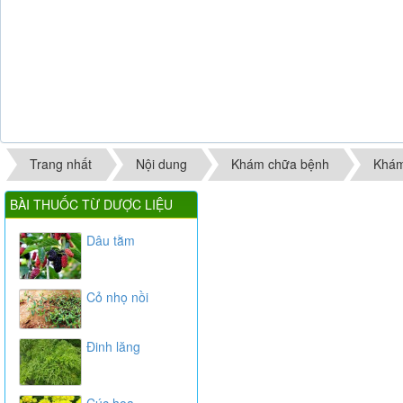
Trang nhất
Nội dung
Khám chữa bệnh
Khám
BÀI THUỐC TỪ DƯỢC LIỆU
Dâu tằm
Cỏ nhọ nồi
Đinh lăng
Cúc hoa