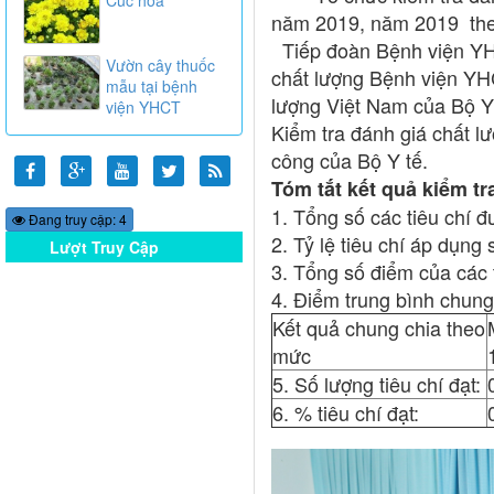
năm 2019, năm 2019 theo
Tiếp đoàn Bệnh viện YH
Vườn cây thuốc
chất lượng Bệnh viện YHC
mẫu tại bệnh
lượng Việt Nam của Bộ Y
viện YHCT
Kiểm tra đánh giá chất 
công của Bộ Y tế.
Tóm tắt kết quả kiểm t
1. Tổng số các tiêu chí đ
Đang truy cập: 4
2. Tỷ lệ tiêu chí áp dụng 
Lượt Truy Cập
Online
3. Tổng số điểm của các 
4. Điểm trung bình chung 
Kết quả chung chia theo
mức
5. Số lượng tiêu chí đạt:
6. % tiêu chí đạt: