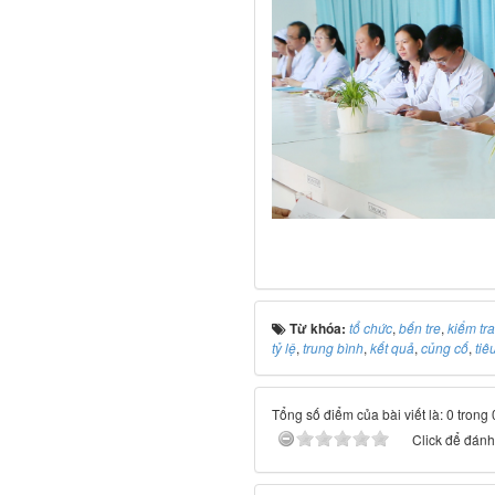
Từ khóa:
tổ chức
,
bến tre
,
kiểm tra
tỷ lệ
,
trung bình
,
kết quả
,
củng cố
,
tiê
Tổng số điểm của bài viết là: 0 trong
Click để đánh 