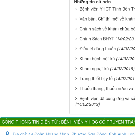
Những tin cũ hơn
Bệnh viện YHCT Tỉnh Bến Tr
Văn bản, Chỉ thị mới về kh
Chính sách về khám chữa 
Chính Sách BHYT
(14/02/20
Điều trị dùng thuốc
(14/02/2
Khám bệnh nội trú
(14/02/20
Khám ngoại trú
(14/02/2019)
Trang thiết bị y tế
(14/02/201
Thuốc thang, thuốc nước và
Bệnh viện đã cung ứng và sản
(14/02/2019)
CỔNG THÔNG TIN ĐIỆN TỬ : BỆNH VIỆN Y HỌC CỔ TRUYỀN TRẦ
Địa chỉ:
44 Đoàn Hoàng Minh, Phường Sơn Đông, tỉnh Vĩnh Lon