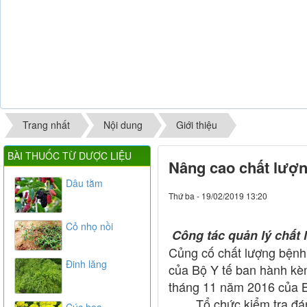
Trang nhất
Nội dung
Giới thiệu
BÀI THUỐC TỪ DƯỢC LIỆU
Nâng cao chất lượn
Dâu tằm
Thứ ba - 19/02/2019 13:20
Cỏ nhọ nồi
Công tác quản lý chất 
Củng cố chất lượng bệnh 
Đinh lăng
của Bộ Y tế ban hành k
tháng 11 năm 2016 của B
Tổ chức kiểm tra đánh 
Cúc hoa