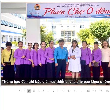
Thông báo đề nghị báo giá mua thiết bị y tế cho các khoa phòn
1
2
3
4
5
6
7
8
9
10
11
12
13
14
15
16