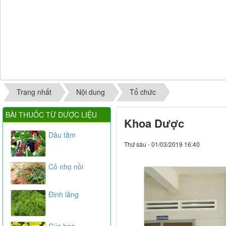
Trang nhất
Nội dung
Tổ chức
BÀI THUỐC TỪ DƯỢC LIỆU
Khoa Dược
Dâu tằm
Thứ sáu - 01/03/2019 16:40
Cỏ nhọ nồi
Đinh lăng
Cúc hoa