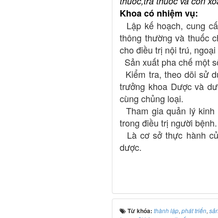
thuốc,trà thuốc và cồn xo
Khoa có nhiệm vụ:
Lập kế hoạch, cung cấp
thông thường và thuốc ch
cho điều trị nội trú, ngo
Sản xuất pha chế một số
Kiểm tra, theo dõi sử dụ
trưởng khoa Dược và dư
cùng chủng loại.
Tham gia quản lý kinh p
trong điều trị người bệnh.
Là cơ sở thực hành của
dược.
Từ khóa:
thành lập
,
phát triển
,
sản