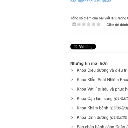
hao
,
mặt hàng
,
rượu thuốc
Tổng số điểm của bài viết là: 0 trong
Click để đánh 
Những tin mới hơn
Khoa Điều dưỡng và điều trị
Khoa Kiểm Soát Nhiễm Khu
Khoa Vật lí trị liệu và phục 
Khoa Cận lâm sàng
(01/03/
Khoa Khám bệnh
(27/09/20
Khoa Dinh dưỡng
(01/03/20
Ban chấp hành công Đoàn