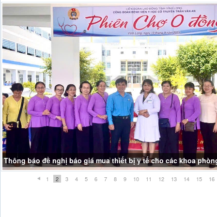
Thông báo đề nghị báo giá mua thiết bị y tế cho các khoa phòn
1
2
3
4
5
6
7
8
9
10
11
12
13
14
15
16