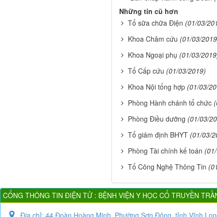
Những tin cũ hơn
Tổ sữa chữa Điện
(01/03/20
Khoa Châm cứu
(01/03/2019
Khoa Ngoại phụ
(01/03/2019
Tổ Cấp cứu
(01/03/2019)
Khoa Nội tổng hợp
(01/03/20
Phòng Hành chánh tổ chức
(
Phòng Điều dưỡng
(01/03/2
Tổ giám định BHYT
(01/03/2
Phòng Tài chính kế toán
(01
Tổ Công Nghệ Thông Tin
(0
CỔNG THÔNG TIN ĐIỆN TỬ : BỆNH VIỆN Y HỌC CỔ TRUYỀN TRẦ
Địa chỉ:
44 Đoàn Hoàng Minh, Phường Sơn Đông, tỉnh Vĩnh Lon