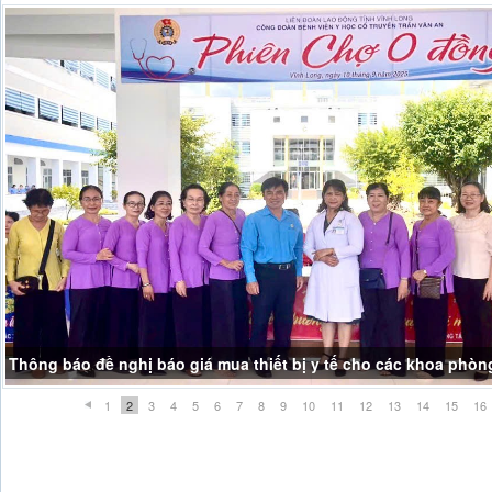
Thông báo đề nghị báo giá mua thiết bị y tế cho các khoa phòn
THÔNG BÁO NGHĨ LỄ GIỖ TỔ HÙNG VƯƠNG
1
2
3
4
5
6
7
8
9
10
11
12
13
14
15
16