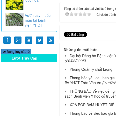
Tổng số điểm của bài viết là: 0 trong
Click để đánh 
Vườn cây thuốc
mẫu tại bệnh
viện YHCT
Những tin mới hơn
Đang truy cập: 2
Đại hội Đảng bộ Bệnh viện 
Lượt Truy Cập
(26/06/2025)
Online
Phòng Quản lý chất lượng –
Thông báo yêu cầu báo giá
BV.YHCT Trần Văn An
(01/07/
THÔNG BÁO Về việc đề nghị 
sạch Bệnh viện Y học cổ truy
XOA BÓP BẤM HUYỆT ĐIỀU
Thông báo về việc báo giá M