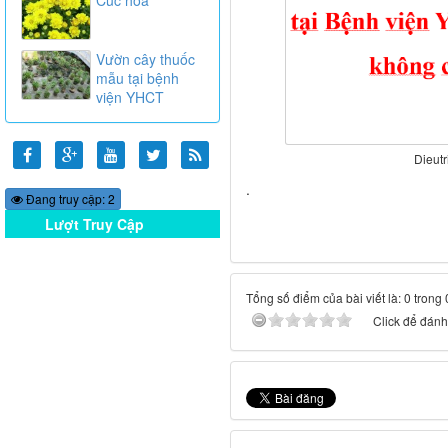
Vườn cây thuốc
mẫu tại bệnh
viện YHCT
Dieut
.
Đang truy cập: 2
Lượt Truy Cập
Online
Tổng số điểm của bài viết là: 0 trong
Click để đánh 