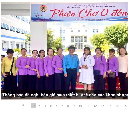
THÔNG BÁO NGHĨ LỄ GIỖ TỔ HÙNG VƯƠNG
1
2
3
4
5
6
7
8
9
10
11
12
13
14
15
16