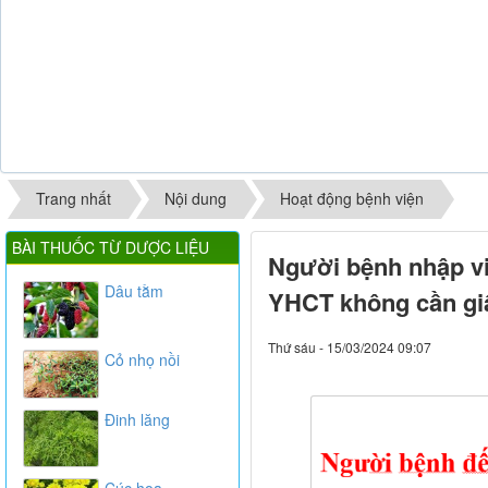
Trang nhất
Nội dung
Hoạt động bệnh viện
BÀI THUỐC TỪ DƯỢC LIỆU
Người bệnh nhập việ
Dâu tằm
YHCT không cần gi
Thứ sáu - 15/03/2024 09:07
Cỏ nhọ nồi
Đinh lăng
Cúc hoa