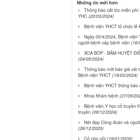
Những tin mới hơn
Thông báo cắt tóc miễn phí 
YHC
(22/03/2024)
Bệnh viện YHCT tổ chức lễ 
Ngày 05/4/2024, Bệnh viện Y
người bệnh cấp bệnh viện
(16/
XOA BÓP - BẤM HUYỆT ĐIỀ
(04/05/2024)
Thông báo mời báo giá vải m
Bệnh viện YHCT
(19/03/2024)
Bệnh viện YHCT thông báo c
Khoa Khám bệnh
(27/09/20
Bệnh viện Y học cổ truyền t
truyền
(09/12/2024)
Nét đẹp Công đoàn và người
(26/12/2025)
Cỏ nhọ nồi
(19/01/2026)