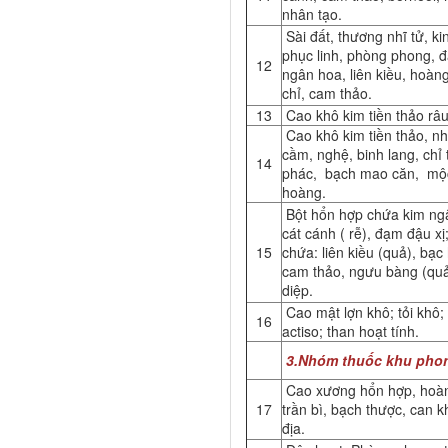
nhân tạo.
Sài đất, thương nhĩ tử, kin
phục linh, phòng phong, đ
12
ngân hoa, liên kiều, hoàng
chỉ, cam thảo.
13
Cao khô kim tiền thảo râu
Cao khô kim tiền thảo, n
cầm, nghệ, binh lang, chỉ
14
phác, bạch mao căn, mộc
hoàng.
Bột hổn hợp chứa kim ngâ
cát cánh ( rễ), đạm đậu x
15
chứa: liên kiều (quả), bạc 
cam thảo, ngưu bàng (quả
diệp.
Cao mật lợn khô; tỏi khô;
16
actiso; than hoạt tính.
3.Nhóm thuốc khu phon
Cao xương hổn hợp, hoàng
17
trần bì, bạch thược, can 
địa.