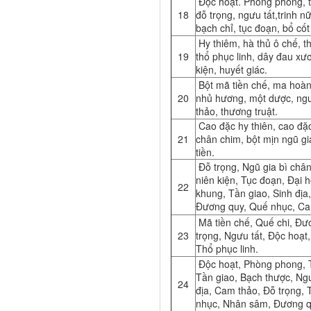
Độc hoạt. Phòng phong, t
18
đỗ trọng, ngưu tất,trinh n
bạch chỉ, tục đoạn, bổ cốt
Hy thiêm, hà thủ ô chế, t
19
thổ phục linh, dây đau xươ
kiện, huyết giác.
Bột mã tiền chế, ma hoàn
20
nhủ hương, một dược, ngư
thảo, thương truật.
Cao đặc hy thiên, cao đặc
21
chân chim, bột mịn ngũ gi
tiền.
Đỗ trọng, Ngũ gia bì chân
niên kiện, Tục đoạn, Đại 
22
khung, Tần giao, Sinh địa, 
Đương quy, Quế nhục, Ca
Mã tiền chế, Quế chi, Đư
23
trọng, Ngưu tất, Độc hoạt
Thổ phục linh.
Độc hoạt, Phòng phong, T
Tần giao, Bạch thược, Ngư
24
địa, Cam thảo, Đỗ trọng, 
nhục, Nhân sâm, Đương q