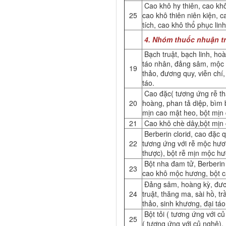
Cao khô hy thiên, cao khô
25
cao khô thiên niên kiện, 
tích, cao khô thổ phục linh
4. Nhóm thuốc nhuận tràn
Bạch truật, bạch linh, hoà
táo nhân, đảng sâm, mộc
19
thảo, đương quy, viễn chí,
táo.
Cao đặc( tương ứng rễ th
20
hoàng, phan tả diệp, bìm 
mịn cao mật heo, bột mịn 
21
Cao khô chè dây,bột mịn 
Berberin clorid, cao đặc 
22
tương ứng với rễ mộc hươ
thược), bột rễ mịn mộc h
Bột nha đam tử, Berberin c
23
cao khô mộc hương, bột c
Đảng sâm, hoàng kỳ, đươ
24
truật, thăng ma, sài hồ, tr
thảo, sinh khương, đại táo
Bột tỏi ( tương ứng với củ
25
( tương ứng với củ nghệ).