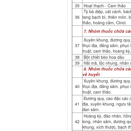
35
Hoạt thạch - Cam thảo
Tỳ bà diệp, cát cánh, bách
36
tang bạch bì, thiên môn, 
thảo, hoàng cầm, Cinol.
7. Nhóm thuốc chữa các
Xuyên khung, đương quy,
37
thục địa, đảng sâm, phục 
truật, cam thảo, hoàng kỳ
38
Bột chiết bèo hoa dâu
39
Hải mã, lộc nhung, nhân 
8. Nhóm thuốc chữa cá
về huyết
Xuyên khung, đương quy,
40
thục địa, đảng sâm, phục 
truật, cam thảo.
Đương quy, cao đặc các d
41
địa, xuyên khung, ngưu tấ
đan sâm.
Hoàng kỳ, đào nhân, hồng
42
long, nhân sâm, đương qu
khung, xích thược, bạch t