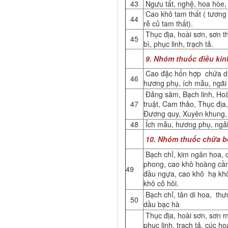
43
Ngưu tất, nghệ, hoa hòe, 
Cao khô tam thất ( tươn
44
rễ củ tam thất).
Thục địa, hoài sơn, sơn 
45
bì, phục linh, trạch tả.
9. Nhóm thuốc điều kinh
Cao đặc hổn hợp chứa dư
46
hương phụ, ích mẫu, ngãi
Đảng sâm, Bạch linh, Ho
47
truật, Cam thảo, Thục địa
Đương quy, Xuyên khung,
48
Ích mẫu, hương phụ, ngả
10. Nhóm thuốc chữa b
Bạch chỉ, kim ngân hoa, 
phong, cao khô hoàng cầ
49
đầu ngựa, cao khô hạ khô
khô cỏ hôi.
Bạch chỉ, tân di hoa, thươ
50
dầu bạc hà
Thục địa, hoài sơn, sơn m
phục linh, trạch tả, cúc h