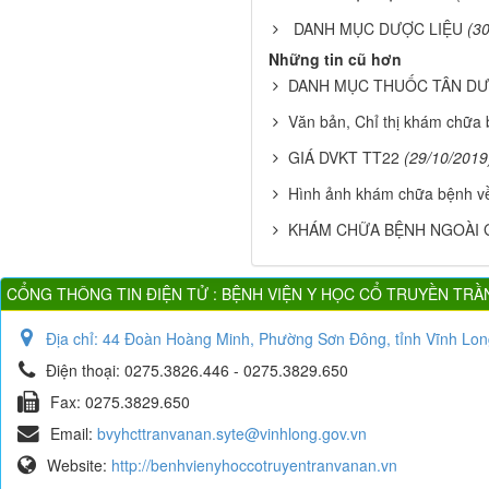
DANH MỤC DƯỢC LIỆU
(3
Những tin cũ hơn
DANH MỤC THUỐC TÂN D
Văn bản, Chỉ thị khám chữa
GIÁ DVKT TT22
(29/10/2019
Hình ảnh khám chữa bệnh v
KHÁM CHỮA BỆNH NGOÀI 
CỔNG THÔNG TIN ĐIỆN TỬ : BỆNH VIỆN Y HỌC CỔ TRUYỀN TRẦ
Địa chỉ:
44 Đoàn Hoàng Minh, Phường Sơn Đông, tỉnh Vĩnh Lon
Điện thoại:
0275.3826.446 - 0275.3829.650
Fax:
0275.3829.650
Email:
bvyhcttranvanan.syte@vinhlong.gov.vn
Website:
http://benhvienyhoccotruyentranvanan.vn