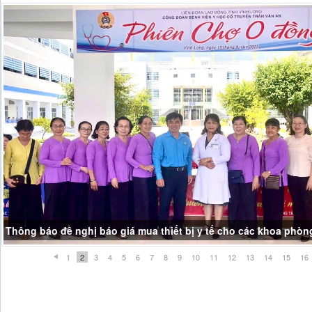
Thông báo đề nghị báo giá mua thiết bị y tế cho các khoa phòn
THÔNG BÁO NGHĨ LỄ GIỖ TỔ HÙNG VƯƠNG
1
2
3
4
5
6
7
8
9
10
11
12
13
14
15
16