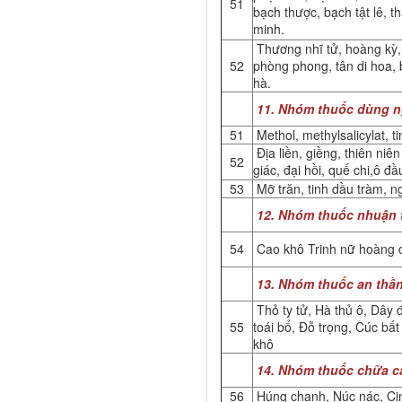
51
bạch thược, bạch tật lê, t
minh.
Thương nhĩ tử, hoàng kỳ,
52
phòng phong, tân di hoa, 
hà.
11. Nhóm thuốc dùng n
51
Methol, methylsalicylat, t
Địa liền, giềng, thiên niên
52
giác, đại hồi, quế chi,ô đ
53
Mỡ trăn, tinh dầu tràm, n
12. Nhóm thuốc nhuận trà
54
Cao khô Trinh nữ hoàng 
13. Nhóm thuốc an thần
Thỏ ty tử, Hà thủ ô, Dây 
55
toái bổ, Đỗ trọng, Cúc bấ
khô
14. Nhóm thuốc chữa c
56
Húng chanh, Núc nác, Cin