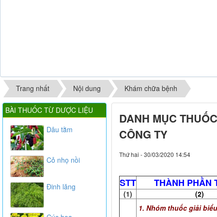
Trang nhất
Nội dung
Khám chữa bệnh
BÀI THUỐC TỪ DƯỢC LIỆU
DANH MỤC THUỐC
Dâu tằm
CÔNG TY
Thứ hai - 30/03/2020 14:54
Cỏ nhọ nồi
STT
THÀNH PHẦN 
Đinh lăng
(1)
(2)
1. Nhóm thuốc giải biể
Cúc hoa