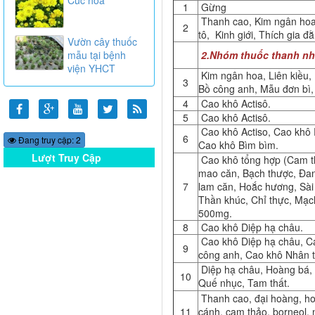
1
Gừng
Thanh cao, Kim ngân hoa, 
2
tô, Kinh giới, Thích gia đ
Vườn cây thuốc
2.Nhóm thuốc thanh nhiệt
mẫu tại bệnh
viện YHCT
Kim ngân hoa, Liên kiều,
3
Bồ công anh, Mẫu đơn bì,
4
Cao khô Actisô.
5
Cao khô Actisô.
Cao khô Actiso, Cao khô 
6
Đang truy cập: 2
Cao khô Bìm bìm.
Lượt Truy Cập
Cao khô tổng hợp (Cam t
Online
mao căn, Bạch thược, Đa
7
lam căn, Hoắc hương, Sài 
Thần khúc, Chỉ thực, Mạc
500mg.
8
Cao khô Diệp hạ châu.
Cao khô Diệp hạ châu, C
9
công anh, Cao khô Nhân t
Diệp hạ châu, Hoàng bá,
10
Quế nhục, Tam thất.
Thanh cao, đại hoàng, ho
11
cánh, cam thảo, borneol,