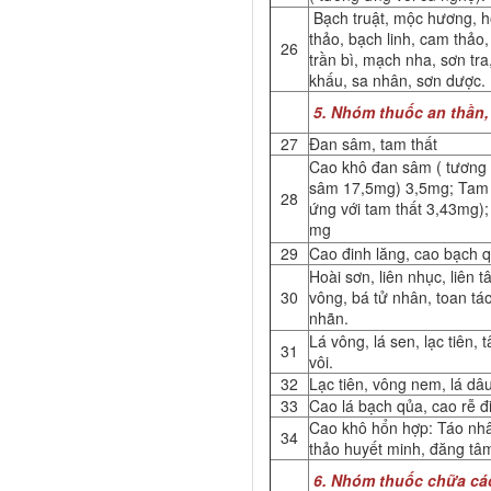
Bạch truật, mộc hương, h
thảo, bạch linh, cam thảo,
26
trần bì, mạch nha, sơn tr
khấu, sa nhân, sơn dược.
5. Nhóm thuốc an thần,
27
Đan sâm, tam thất
Cao khô đan sâm ( tương
sâm 17,5mg) 3,5mg; Tam t
28
ứng với tam thất 3,43mg);
mg
29
Cao đinh lăng, cao bạch 
Hoài sơn, liên nhục, liên t
30
vông, bá tử nhân, toan tá
nhãn.
Lá vông, lá sen, lạc tiên, 
31
vôi.
32
Lạc tiên, vông nem, lá dâu
33
Cao lá bạch qủa, cao rễ đ
Cao khô hổn hợp: Táo nhâ
34
thảo huyết minh, đăng tâ
6. Nhóm thuốc chữa cá