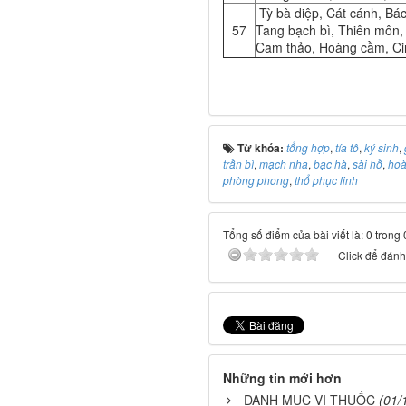
Tỳ bà diệp, Cát cánh, Bác
57
Tang bạch bì, Thiên môn, 
Cam thảo, Hoàng cầm, Cin
Từ khóa:
tổng hợp
,
tía tô
,
ký sinh
,
trần bì
,
mạch nha
,
bạc hà
,
sài hồ
,
hoà
phòng phong
,
thổ phục linh
Tổng số điểm của bài viết là: 0 trong
Click để đánh 
Những tin mới hơn
DANH MỤC VỊ THUỐC
(01/