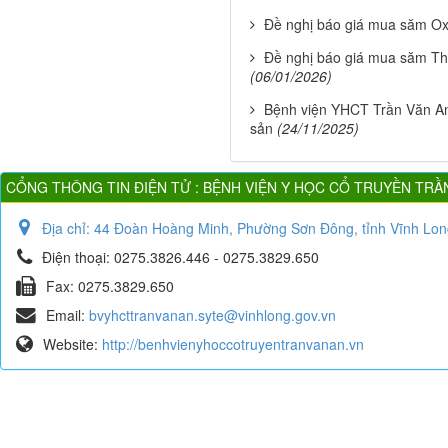
Đề nghị báo giá mua săm O
Đề nghị báo giá mua săm Thi
(06/01/2026)
Bệnh viện YHCT Trần Văn An 
sản
(24/11/2025)
CỔNG THÔNG TIN ĐIỆN TỬ : BỆNH VIỆN Y HỌC CỔ TRUYỀN TRẦ
Địa chỉ:
44 Đoàn Hoàng Minh, Phường Sơn Đông, tỉnh Vĩnh Lon
Điện thoại:
0275.3826.446 - 0275.3829.650
Fax:
0275.3829.650
Email:
bvyhcttranvanan.syte@vinhlong.gov.vn
Website:
http://benhvienyhoccotruyentranvanan.vn