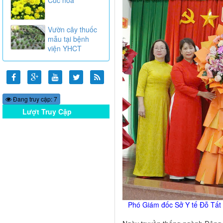
Vườn cây thuốc
mẫu tại bệnh
viện YHCT
Đang truy cập: 7
Lượt Truy Cập
Online
Phó Giám đốc Sở Y tế Đỗ Tất 