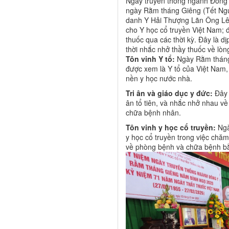
Ngày truyền thống ngành Đông 
ngày Rằm tháng Giêng (Tết Nguy
danh Y Hải Thượng Lãn Ông Lê
cho Y học cổ truyền Việt Nam; 
thuốc qua các thời kỳ. Đây là dịp
thời nhắc nhở thầy thuốc về lò
Tôn vinh Y tổ:
Ngày Rằm tháng 
được xem là Y tổ của Việt Nam,
nền y học nước nhà.
Tri ân và giáo dục y đức:
Đây l
ân tổ tiên, và nhắc nhở nhau v
chữa bệnh nhân.
Tôn vinh y học cổ truyền:
Ngà
y học cổ truyền trong việc chă
về phòng bệnh và chữa bệnh bằ