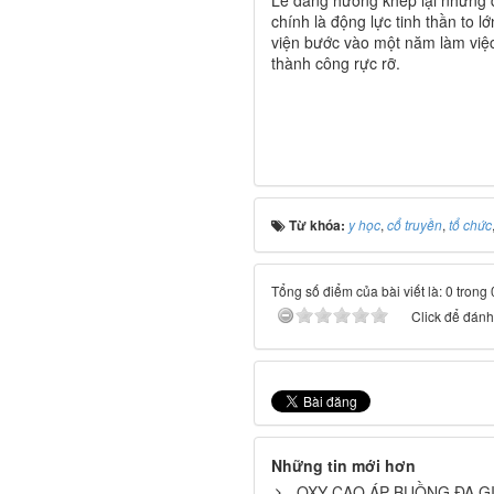
chính là động lực tinh thần to 
viện bước vào một năm làm việc
thành công rực rỡ.
Từ khóa:
y học
,
cổ truyền
,
tổ chức
Tổng số điểm của bài viết là: 0 trong
Click để đánh 
Những tin mới hơn
OXY CAO ÁP BUỒNG ĐA GI