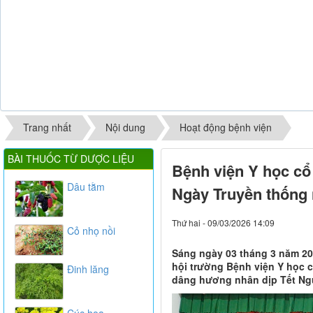
Trang nhất
Nội dung
Hoạt động bệnh viện
BÀI THUỐC TỪ DƯỢC LIỆU
Bệnh viện Y học cổ
Dâu tằm
Ngày Truyền thống
Thứ hai - 09/03/2026 14:09
Cỏ nhọ nồi
Sáng ngày 03 tháng 3 năm 20
hội trường Bệnh viện Y học c
Đinh lăng
dâng hương nhân dịp Tết Ng
Cúc hoa