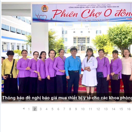
Thông báo đề nghị báo giá mua thiết bị y tế cho các khoa phòn
1
2
3
4
5
6
7
8
9
10
11
12
13
14
15
16