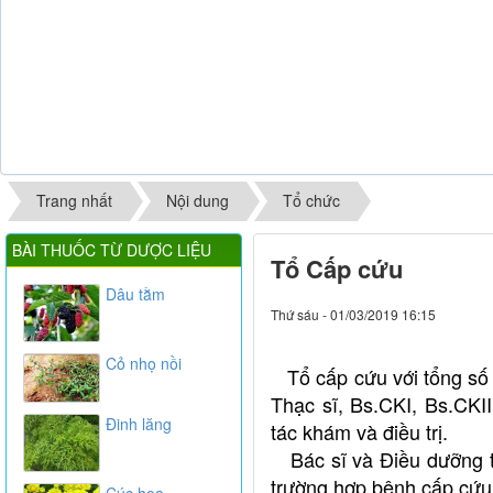
Trang nhất
Nội dung
Tổ chức
BÀI THUỐC TỪ DƯỢC LIỆU
Tổ Cấp cứu
Dâu tằm
Thứ sáu - 01/03/2019 16:15
Cỏ nhọ nồi
Tổ cấp cứu với tổng số C
Thạc sĩ, Bs.CKI, Bs.CKI
Đinh lăng
tác khám và điều trị.
Bác sĩ và Điều dưỡng trự
trường hợp bệnh cấp cứu,
Cúc hoa