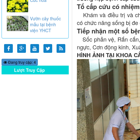
Tổ cấp cứu có nhiệm
Khám và điều trị và ch
Vườn cây thuốc
có chức năng sống bị đe 
mẫu tại bệnh
Tiếp nhận một số bệ
viện YHCT
Sốc phản vệ, Rắn cắn, Đ
ngực, Cơn động kinh, Xuất
HÌNH ẢNH TẠI KHOA C
Đang truy cập: 4
Lượt Truy Cập
Online