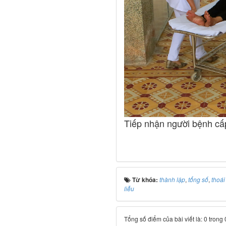
Tiếp nhận người bệnh cấ
Từ khóa:
thành lập
,
tổng số
,
thoái
liễu
Tổng số điểm của bài viết là: 0 trong