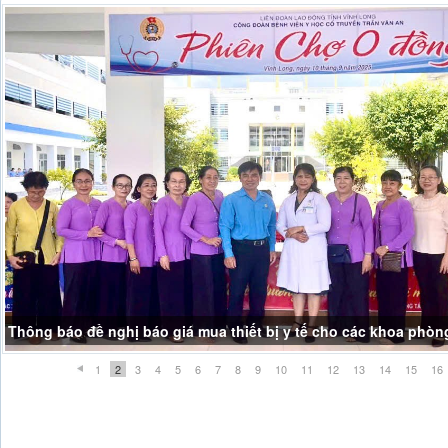
Thông báo đề nghị báo giá mua thiết bị y tế cho các khoa phòn
1
2
3
4
5
6
7
8
9
10
11
12
13
14
15
16