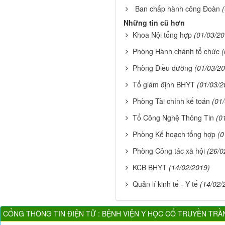
Ban chấp hành công Đoàn
Những tin cũ hơn
Khoa Nội tổng hợp
(01/03/20
Phòng Hành chánh tổ chức
(
Phòng Điều dưỡng
(01/03/2
Tổ giám định BHYT
(01/03/2
Phòng Tài chính kế toán
(01
Tổ Công Nghệ Thông Tin
(0
Phòng Kế hoạch tổng hợp
(0
Phòng Công tác xã hội
(26/0
KCB BHYT
(14/02/2019)
Quản lí kinh tế - Y tế
(14/02/
CỔNG THÔNG TIN ĐIỆN TỬ : BỆNH VIỆN Y HỌC CỔ TRUYỀN TRẦ