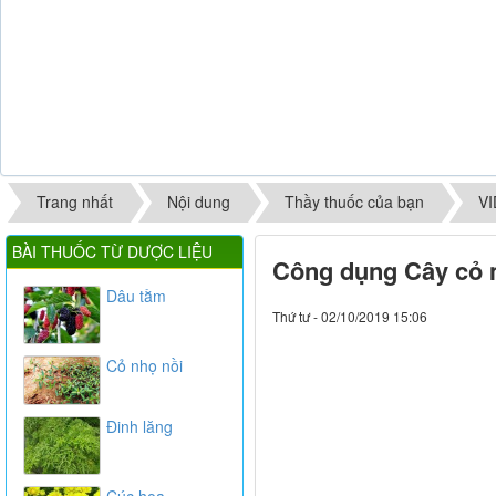
Trang nhất
Nội dung
Thầy thuốc của bạn
V
BÀI THUỐC TỪ DƯỢC LIỆU
Công dụng Cây cỏ m
Dâu tằm
Thứ tư - 02/10/2019 15:06
Cỏ nhọ nồi
Đinh lăng
Cúc hoa