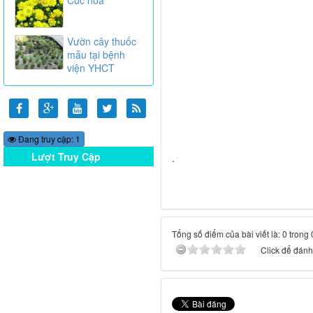
Vườn cây thuốc
mẫu tại bệnh
viện YHCT
Đang truy cập: 1
Lượt Truy Cập
.
Online
Tổng số điểm của bài viết là: 0 trong
Click để đánh 