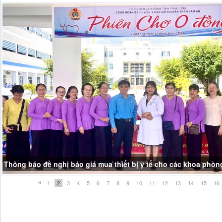
Thông báo đề nghị báo giá mua thiết bị y tế cho các khoa phòn
1
2
3
4
5
6
7
8
9
10
11
12
13
14
15
16