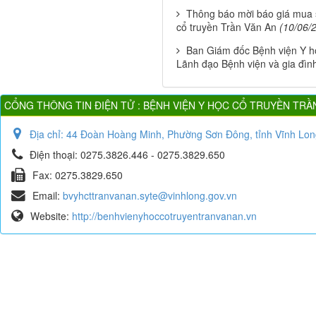
Thông báo mời báo giá mua s
cổ truyền Trần Văn An
(10/06/
Ban Giám đốc Bệnh viện Y h
Lãnh đạo Bệnh viện và gia đìn
CỔNG THÔNG TIN ĐIỆN TỬ : BỆNH VIỆN Y HỌC CỔ TRUYỀN TRẦ
Địa chỉ:
44 Đoàn Hoàng Minh, Phường Sơn Đông, tỉnh Vĩnh Lon
Điện thoại:
0275.3826.446 - 0275.3829.650
Fax:
0275.3829.650
Email:
bvyhcttranvanan.syte@vinhlong.gov.vn
Website:
http://benhvienyhoccotruyentranvanan.vn