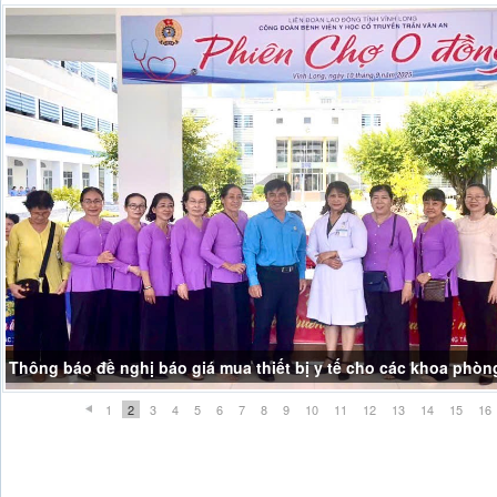
Thông báo đề nghị báo giá mua thiết bị y tế cho các khoa phòn
1
2
3
4
5
6
7
8
9
10
11
12
13
14
15
16