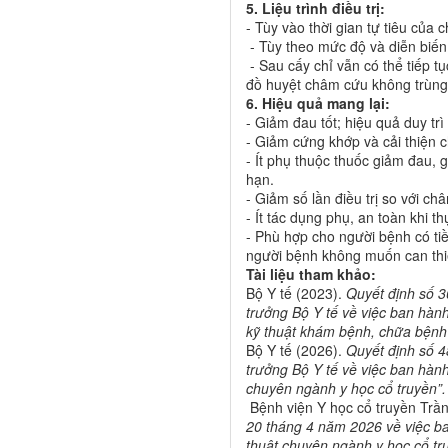
5. Liệu trình điều trị:
- Tùy vào thời gian tự tiêu của ch
- Tùy theo mức độ và diễn biến c
- Sau cấy chỉ vẫn có thể tiếp t
đồ huyệt châm cứu không trùng 
6. Hiệu quả mang lại:
- Giảm đau tốt; hiệu quả duy trì
- Giảm cứng khớp và cải thiện 
- Ít phụ thuộc thuốc giảm đau,
hạn.
- Giảm số lần điều trị so với c
- Ít tác dụng phụ, an toàn khi t
- Phù hợp cho người bệnh có tiề
người bệnh không muốn can thi
Tài liệu tham khảo:
Bộ Y tế (2023).
Quyết định số 
trưởng Bộ Y tế về việc ban hàn
kỹ thuật khám bệnh, chữa bệnh
Bộ Y tế (2026).
Quyết định số 
trưởng Bộ Y tế về việc ban hàn
chuyên ngành y học cổ truyền”.
Bệnh viện Y học cổ truyền Trầ
20 tháng 4 năm 2026 về việc ba
thuật chuyên ngành y học cổ tr