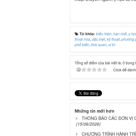
Từ khóa:
biểu hiện
,
hạn chế
,
y họ
thoái hóa
,
đặc biệt
,
kỹ thuật
,
phương 
phổ biến
,
thói quen
,
vị trí
Tổng số điểm của bài viết là: 0 trong
Click để đánh 
Những tin mới hơn
THÔNG BÁO CÁC ĐƠN VỊ 
(15/06/2026)
CHƯƠNG TRÌNH HÀNH TRÌN