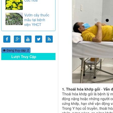
Vườn cây thuốc
mẫu tại bệnh
viện YHCT
Đang truy cập: 2
Lượt Truy Cập
Online
1. Thoái hóa khớp gối
-
Vấn đ
Thoái hóa khớp gối là bệnh lý m
động nặng hoặc những người có
cứng khớp, hạn chế vận động v
Trong Y học cổ truyền, thoái hó