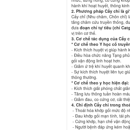
nhức, sưng nóng, co cứng khớp.
hành khí hoạt huyết, thông kinh
2. Phương pháp Cấy chỉ là gì
Cấy chỉ (Nhu châm, Chôn chỉ) là
tảng châm cứu truyền thống, đ
đưa
đoạn chỉ
tự tiêu (chỉ Cat
vị trên cơ thể.
3. Cơ chế tác dụng của Cấy ch
* Cơ chế theo Y học cổ truyề
- Kích thích huyệt vị giúp hành 
- Điều hòa chức năng Tạng phủ,
gối vận động linh hoạt hơn.
- Giảm ứ trệ khí huyết quanh k
- Sự kích thích huyệt liên tục gi
thông thường.
* Cơ chế theo y học hiện đại:
- Kích thích giải phóng chất giả
- Tăng lưu thông tuần hoàn máu
- Giảm đau, co cứng cơ, cải th
4. Chỉ định Cấy chỉ trong tho
- Thoái hóa khớp gối mức độ nh
- Đau khớp gối mạn tính, tái ph
- Cứng khớp, hạn chế vận độn
- Người bệnh đáp ứng kém hoặ