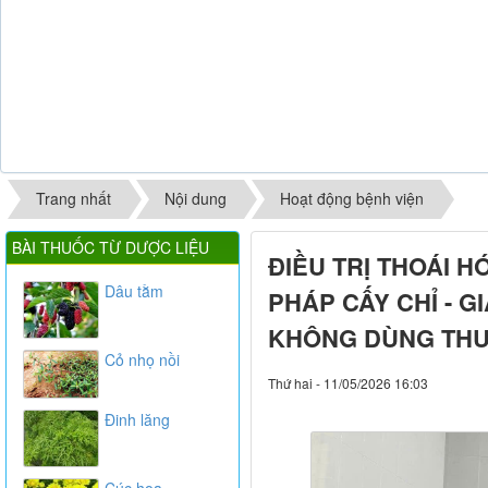
Trang nhất
Nội dung
Hoạt động bệnh viện
BÀI THUỐC TỪ DƯỢC LIỆU
ĐIỀU TRỊ THOÁI 
Dâu tằm
PHÁP CẤY CHỈ - G
KHÔNG DÙNG THU
Cỏ nhọ nồi
Thứ hai - 11/05/2026 16:03
Đinh lăng
Cúc hoa