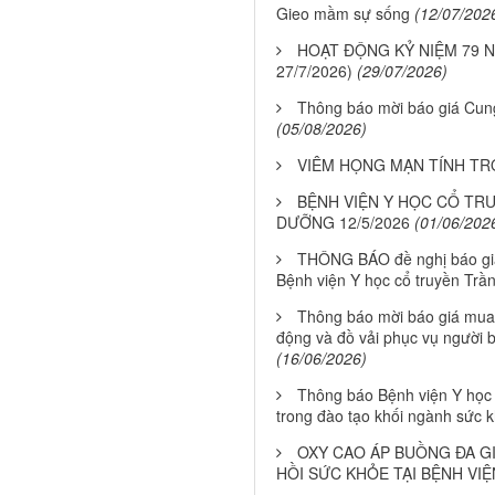
Gieo mầm sự sống
(12/07/202
HOẠT ĐỘNG KỶ NIỆM 79 NĂ
27/7/2026)
(29/07/2026)
Thông báo mời báo giá Cung
(05/08/2026)
VIÊM HỌNG MẠN TÍNH T
BỆNH VIỆN Y HỌC CỔ TRU
DƯỠNG 12/5/2026
(01/06/202
THÔNG BÁO đề nghị báo giá 
Bệnh viện Y học cổ truyền Tr
Thông báo mời báo giá mua 
động và đồ vải phục vụ người b
(16/06/2026)
Thông báo Bệnh viện Y học 
trong đào tạo khối ngành sức 
OXY CAO ÁP BUỒNG ĐA GI
HỒI SỨC KHỎE TẠI BỆNH VI