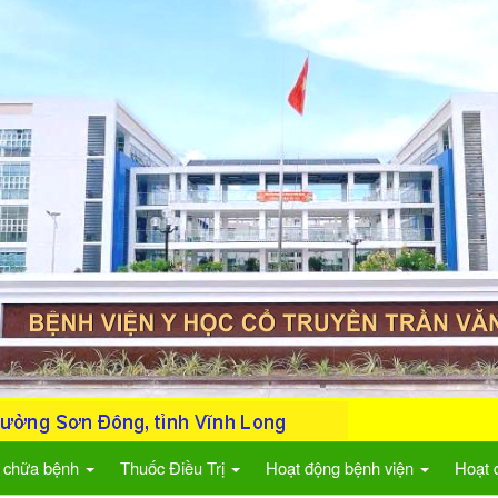
 chữa bệnh
Thuốc Điều Trị
Hoạt động bệnh viện
Hoạt 