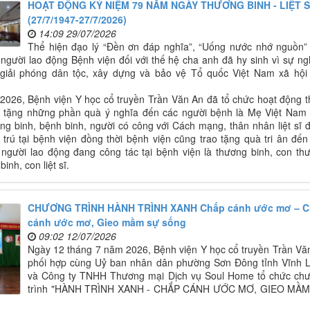
HOẠT ĐỘNG KỶ NIỆM 79 NĂM NGÀY THƯƠNG BINH - LIỆT S
(27/7/1947-27/7/2026)
14:09 29/07/2026
Thể hiện đạo lý “Đền ơn đáp nghĩa”, “Uống nước nhớ nguồn”
 người lao động Bệnh viện đối với thế hệ cha anh đã hy sinh vì sự ng
 giải phóng dân tộc, xây dựng và bảo vệ Tổ quốc Việt Nam xã hội
2026, Bệnh viện Y học cổ truyền Trần Văn An đã tổ chức hoạt động 
ao tặng những phần quà ý nghĩa đến các người bệnh là Mẹ Việt Nam
ng binh, bệnh binh, người có công với Cách mạng, thân nhân liệt sĩ 
ội trú tại bệnh viện đồng thời bệnh viện cũng trao tặng quà tri ân đến
 người lao động đang công tác tại bệnh viện là thương binh, con th
binh, con liệt sĩ.
CHƯƠNG TRÌNH HÀNH TRÌNH XANH Chấp cánh ước mơ – 
cánh ước mơ, Gieo mầm sự sống
09:02 12/07/2026
Ngày 12 tháng 7 năm 2026, Bệnh viện Y học cổ truyền Trần Vă
phối hợp cùng Uỷ ban nhân dân phường Sơn Đông tỉnh Vĩnh 
và Công ty TNHH Thương mại Dịch vụ Soul Home tổ chức ch
trình "HÀNH TRÌNH XANH - CHẮP CÁNH ƯỚC MƠ, GIEO MẦ