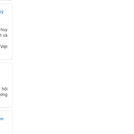
kỷ
 huy
t và
Việt
 hội
ương
ên