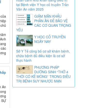
Ĩ
tại Bệnh viện Y học cổ truyền Trần
Văn An năm 2025
 của
GIẢM MẶN KHẨU
hiệp
PHẦN ĂN ĐỂ BẢO VỆ
 chủ
CÁC CƠ QUAN TRỌNG
YẾU
thăm
Y HỌC CỔ TRUYỀN
 Anh
NGÀY NAY
đang
 các
Sở Y Tế công bố cơ sở khám bệnh,
ương
chữa bệnh đủ điều kiện là cơ sở
thực hành
PHƯƠNG PHÁP
DƯỠNG SINH “THỞ 4
Chắp
THỜI CÓ KÊ MÔNG” TRONG ĐIỀU
TRỊ BỆNH SUY NHƯỢC MẠN
n An
Long
ương
M SỰ