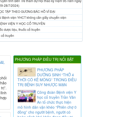
ruyền tỉnh Bến Tre tham dự Hội thao kỷ niệm 95 năm ngày
29-28/7/2024)
ỌC TẬP THEO GƯƠNG BÁC HỒ VĨ ĐẠI
 tại Bệnh viện YHCT không cần giấy chuyển viện
BỆNH VIỆN Y HỌC CỔ TRUYỀN
c dược liệu, thuốc cổ truyền
 cổ truyền
PHƯƠNG PHÁP ĐIỀU TRỊ NỔI BẬT
U,
PHƯƠNG PHÁP
DƯỠNG SINH “THỞ 4
phối
THỜI CÓ KÊ MÔNG” TRONG ĐIỀU
thảo
TRỊ BỆNH SUY NHƯỢC MẠN
rị”.
Công đoàn Bệnh viện Y
lĩnh
học cổ truyền Trần Văn
 hợp
An tổ chức thực hiện
mô hình dân vận khéo “Phiên chợ 0
đồng” cho người bệnh, người có
hoàn cảnh khó khăn đang điều trị