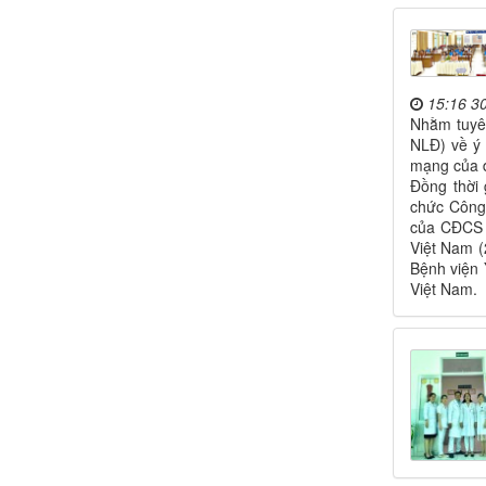
15:16 3
Nhằm tuyên
NLĐ) về ý 
mạng của đ
Đồng thời 
chức Công
của CĐCS t
Việt Nam 
Bệnh viện 
Việt Nam.