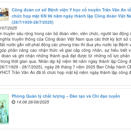
Công đoàn cơ sở Bệnh viện Y học cổ truyền Trần Văn An t
chức họp mặt KN 96 năm ngày thành lập Công đoàn Việt N
(28/7/1929-28/7/2025)
0/07/2025
 truyền sâu rộng trong cán bộ đoàn viên, viên chức, người lao động 
nghĩa truyền thống của Công đoàn Việt Nam qua các thời kỳ lịch sử 
ất nước gắn với phát động các phong trào thi đua yêu nước tại Bệnh v
góp phần nâng cao nhận thức về giai cấp công nhân, sự hiểu biết v
 đoàn và ghi nhận những thành quả đạt được từ những nỗ lực phấn
rong thời gian qua. Nhân dịp kỷ niệm 96 năm ngày thành lập Công 
(28/7/1929 - 28/7/2025), ngày 28 tháng 7 năm 2025 Ban Chấp hành 
YHCT Trần Văn An đã tổ chức họp mặt kỷ niệm ngày thành lập công 
Phòng Quản lý chất lượng – Đào tạo và Chỉ đạo tuyến
14:08 26/06/2025