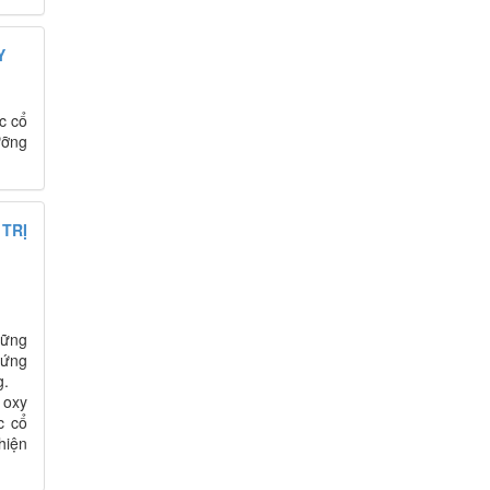
Y
c cổ
ưỡng
 TRỊ
hững
 ứng
g.
 oxy
c cổ
hiện