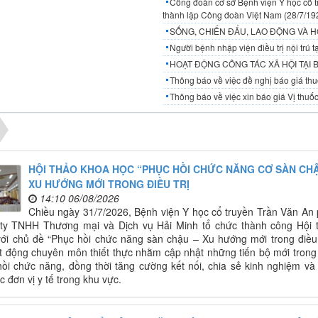
Công đoàn cơ sở Bệnh viện Y học cổ t
thành lập Công đoàn Việt Nam (28/7/19
SỐNG, CHIẾN ĐẤU, LAO ĐỘNG VÀ H
Người bệnh nhập viện điều trị nội trú
HOẠT ĐỘNG CÔNG TÁC XÃ HỘI TẠI 
Thông báo về việc đề nghị báo giá thuố
Thông báo về việc xin báo giá Vị thuốc
HỘI THẢO KHOA HỌC “PHỤC HỒI CHỨC NĂNG CƠ SÀN CHẬ
XU HƯỚNG MỚI TRONG ĐIỀU TRỊ
14:10 06/08/2026
Chiều ngày 31/7/2026, Bệnh viện Y học cổ truyền Trần Văn An 
ty TNHH Thương mại và Dịch vụ Hải Minh tổ chức thành công Hội 
ới chủ đề “Phục hồi chức năng sàn chậu – Xu hướng mới trong điều t
t động chuyên môn thiết thực nhằm cập nhật những tiến bộ mới trong 
ồi chức năng, đồng thời tăng cường kết nối, chia sẻ kinh nghiệm và
c đơn vị y tế trong khu vực.