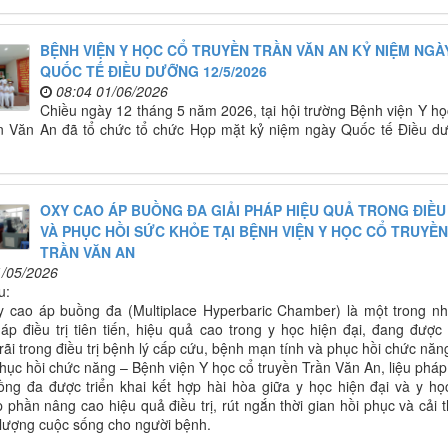
BỆNH VIỆN Y HỌC CỔ TRUYỀN TRẦN VĂN AN KỶ NIỆM NGÀ
QUỐC TẾ ĐIỀU DƯỠNG 12/5/2026
08:04 01/06/2026
Chiều ngày 12 tháng 5 năm 2026, tại hội trường Bệnh viện Y họ
ần Văn An đã tổ chức tổ chức Họp mặt kỷ niệm ngày Quốc tế Điều d
OXY CAO ÁP BUỒNG ĐA GIẢI PHÁP HIỆU QUẢ TRONG ĐIỀU
VÀ PHỤC HỒI SỨC KHỎE TẠI BỆNH VIỆN Y HỌC CỔ TRUYỀN
TRẦN VĂN AN
1/05/2026
u:
xy cao áp buồng đa (Multiplace Hyperbaric Chamber) là một trong n
p điều trị tiên tiến, hiệu quả cao trong y học hiện đại, đang được
rãi trong điều trị bệnh lý cấp cứu, bệnh mạn tính và phục hồi chức năn
hục hồi chức năng – Bệnh viện Y học cổ truyền Trần Văn An, liệu pháp
ng đa được triển khai kết hợp hài hòa giữa y học hiện đại và y họ
p phần nâng cao hiệu quả điều trị, rút ngắn thời gian hồi phục và cải t
t lượng cuộc sống cho người bệnh.