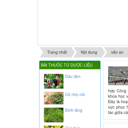
Trang nhất
Nội dung
văn an
BÀI THUỐC TỪ DƯỢC LIỆU
Dâu tằm
hợp Công 
Cỏ nhọ nồi
khoa học v
Đây là hoạ
vực phục h
Đinh lăng
tác giữa cá
Cúc hoa