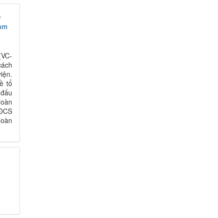
ổ
am
(VC-
cách
iện.
ề tổ
 đấu
đoàn
CĐCS
đoàn