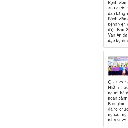
Bệnh viện 
360 giườn
dân bằng 
Bệnh viện 
bệnh viện 
diện Ban 
Văn An đã 
đạo bệnh v
13:25 1
Nhằm thực 
người bệnh
hoàn cảnh
Ban giám 
đã tổ chứ
nghèo, ngư
năm 2025.