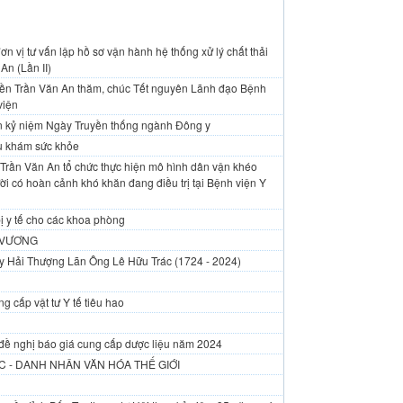
n vị tư vấn lập hồ sơ vận hành hệ thống xử lý chất thải
An (Lần II)
yền Trần Văn An thăm, chúc Tết nguyên Lãnh đạo Bệnh
viện
An kỷ niệm Ngày Truyền thống ngành Đông y
vụ khám sức khỏe
Trần Văn An tổ chức thực hiện mô hình dân vận khéo
i có hoàn cảnh khó khăn đang điều trị tại Bệnh viện Y
ị y tế cho các khoa phòng
 VƯƠNG
y Hải Thượng Lãn Ông Lê Hữu Trác (1724 - 2024)
g cấp vật tư Y tế tiêu hao
đề nghị báo giá cung cấp dược liệu năm 2024
 - DANH NHÂN VĂN HÓA THẾ GIỚI