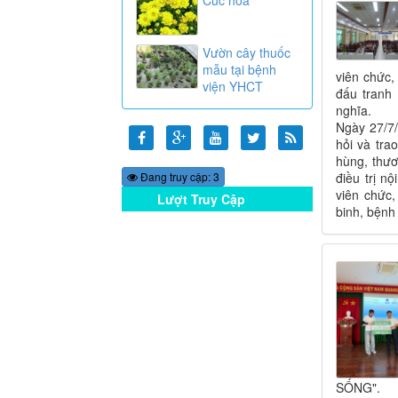
Vườn cây thuốc
mẫu tại bệnh
viên chức,
viện YHCT
đấu tranh
nghĩa.
Ngày 27/7/
hỏi và tr
hùng, thươ
Đang truy cập: 3
điều trị n
viên chức,
Lượt Truy Cập
binh, bệnh 
Online
SỐNG".