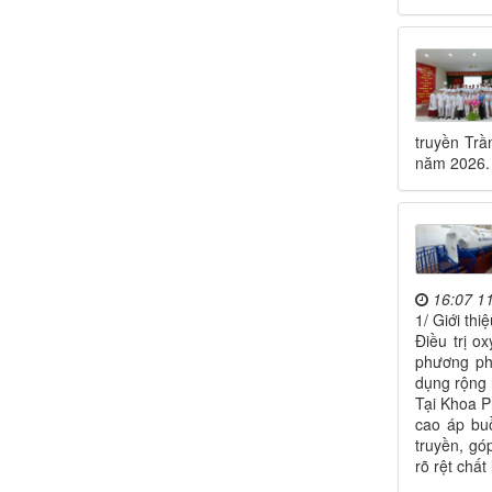
truyền Tr
năm 2026.
16:07 1
1/ Giới thiệ
Điều trị o
phương phá
dụng rộng 
Tại Khoa P
cao áp buồ
truyền, gó
rõ rệt chấ