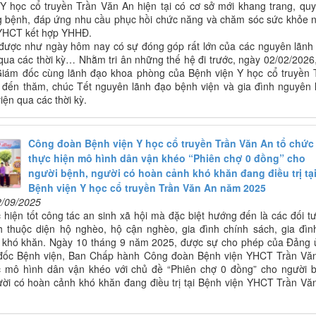
Y học cổ truyền Trần Văn An hiện tại có cơ sở mới khang trang, qu
g bệnh, đáp ứng nhu cầu phục hồi chức năng và chăm sóc sức khỏe 
YHCT kết hợp YHHĐ.
được như ngày hôm nay có sự đóng góp rất lớn của các nguyên lãnh
qua các thời kỳ… Nhằm tri ân những thế hệ đi trước, ngày 02/02/2026,
Giám đốc cùng lãnh đạo khoa phòng của Bệnh viện Y học cổ truyền 
đến thăm, chúc Tết nguyên lãnh đạo bệnh viện và gia đình nguyên 
iện qua các thời kỳ.
Công đoàn Bệnh viện Y học cổ truyền Trần Văn An tổ chức
thực hiện mô hình dân vận khéo “Phiên chợ 0 đồng” cho
người bệnh, người có hoàn cảnh khó khăn đang điều trị tạ
Bệnh viện Y học cổ truyền Trần Văn An năm 2025
2/09/2025
hiện tốt công tác an sinh xã hội mà đặc biệt hướng đến là các đối t
 thuộc diện hộ nghèo, hộ cận nghèo, gia đình chính sách, gia đìn
 khó khăn. Ngày 10 tháng 9 năm 2025, được sự cho phép của Đảng 
đốc Bệnh viện, Ban Chấp hành Công đoàn Bệnh viện YHCT Trần Vă
c mô hình dân vận khéo với chủ đề “Phiên chợ 0 đồng” cho người 
ời có hoàn cảnh khó khăn đang điều trị tại Bệnh viện YHCT Trần Vă