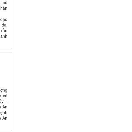
y mô
nhân
 đạo
 đại
Trần
lãnh
i
ượng
h có
ủy –
n An
bệnh
n An