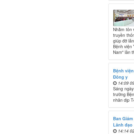
Nhằm tôn v
truyền thố
giúp đỡ lẫ
Bệnh viện 
Nam" lần t
Bệnh viện
Đông y
14:09 0
Sáng ngày
trường Bện
nhân dịp T
Ban Giám 
Lãnh đạo 
14:14 0