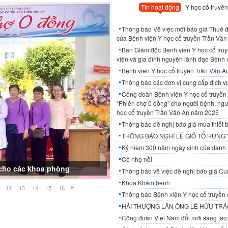
Tin hoạt động
Y học cổ truyền
Thông báo Về việc mời báo giá Thuê đơ
của Bệnh viện Y học cổ truyền Trần Văn 
Ban Giám đốc Bệnh viện Y học cổ tru
viện và gia đình nguyên lãnh đạo Bệnh 
Bệnh viện Y học cổ truyền Trần Văn 
Thông báo các đơn vị cung cấp dịch 
Công đoàn Bệnh viện Y học cổ truyền 
“Phiên chợ 0 đồng” cho người bệnh, ngườ
học cổ truyền Trần Văn An năm 2025
Thông báo đề nghị báo giá mua thiết b
THÔNG BÁO NGHĨ LỄ GIỖ TỔ HÙNG
Kỷ niệm 300 năm ngày sinh của danh 
Cỏ nhọ nồi
ế cho các khoa phòng
Thông báo về việc đề nghị báo giá Cun
Khoa Khám bệnh
12
13
14
15
16
Thông báo Bệnh viện Y học cổ truyền 
HẢI THƯỢNG LÃN ÔNG LÊ HỮU TRÁC
Công đoàn Việt Nam đổi mới sáng tạo