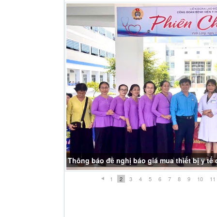
Thông báo đề nghị báo giá mua thiết bị y t
1
2
3
4
5
6
7
8
9
10
11