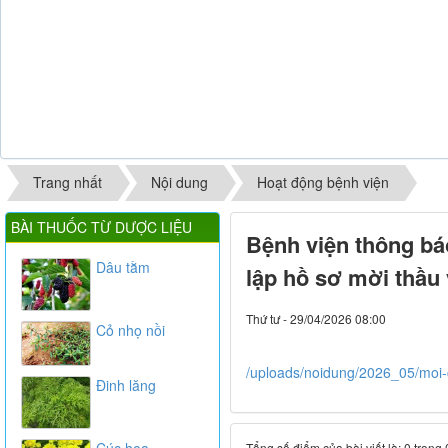
Trang nhất
Nội dung
Hoạt động bệnh viện
BÀI THUỐC TỪ DƯỢC LIỆU
Bệnh viện thông bá
Dâu tằm
lập hồ sơ mời thầu
Thứ tư - 29/04/2026 08:00
Cỏ nhọ nồi
/uploads/noidung/2026_05/moi-
Đinh lăng
Cúc hoa
Tổng số điểm của bài viết là: 0 trong