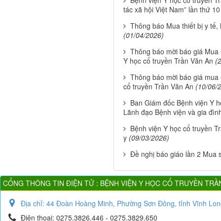
tác xã hội Việt Nam” lần thứ 1
Thông báo Mua thiết bị y tế,
(01/04/2026)
Thông báo mời báo giá Mua s
Y học cổ truyền Trần Văn An
(
Thông báo mời báo giá mua s
cổ truyền Trần Văn An
(10/06/
Ban Giám đốc Bệnh viện Y h
Lãnh đạo Bệnh viện và gia đìn
Bệnh viện Y học cổ truyền 
y
(09/03/2026)
Đề nghị báo giáo lần 2 Mua 
CỔNG THÔNG TIN ĐIỆN TỬ : BỆNH VIỆN Y HỌC CỔ TRUYỀN TRẦ
Địa chỉ:
44 Đoàn Hoàng Minh, Phường Sơn Đông, tỉnh Vĩnh Lon
Điện thoại:
0275.3826.446 - 0275.3829.650