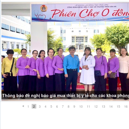
Thông báo đề nghị báo giá mua thiết bị y tế cho các khoa phòn
1
2
3
4
5
6
7
8
9
10
11
12
13
14
15
16