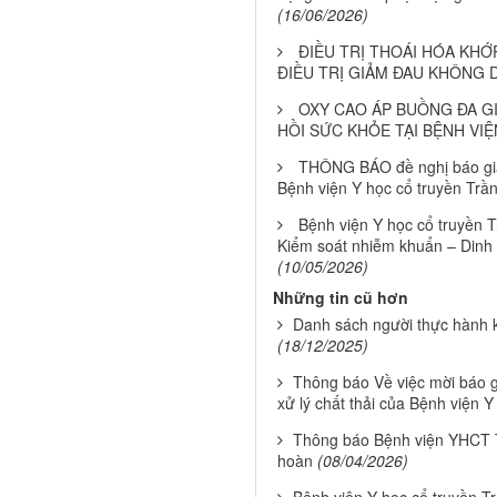
(16/06/2026)
ĐIỀU TRỊ THOÁI HÓA KHỚ
ĐIỀU TRỊ GIẢM ĐAU KHÔNG
OXY CAO ÁP BUỒNG ĐA GI
HỒI SỨC KHỎE TẠI BỆNH VI
THÔNG BÁO đề nghị báo giá 
Bệnh viện Y học cổ truyền Tr
Bệnh viện Y học cổ truyền 
Kiểm soát nhiễm khuẩn – Dinh d
(10/05/2026)
Những tin cũ hơn
Danh sách người thực hành
(18/12/2025)
Thông báo Về việc mời báo g
xử lý chất thải của Bệnh viện Y
Thông báo Bệnh viện YHCT Tr
hoàn
(08/04/2026)
Bệnh viện Y học cổ truyền T