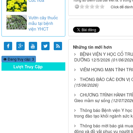
Click để đánh 
Vườn cây thuốc
mẫu tại bệnh
viện YHCT
Những tin mới hơn
BỆNH VIỆN Y HỌC CỔ TRU
Đang truy cập: 3
DƯỠNG 12/5/2026
(01/06/202
Lượt Truy Cập
VIÊM HỌNG MẠN TÍNH T
Online
THÔNG BÁO CÁC ĐƠN VỊ 
(15/06/2026)
CHƯƠNG TRÌNH HÀNH TRÌN
Gieo mầm sự sống
(12/07/202
Thông báo Bệnh viện Y học 
trong đào tạo khối ngành sức 
Thông báo mời báo giá mua 
động và đồ vải phục vụ người b