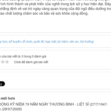
ình hình thành và phát triển của nghề trong lịch sử y học hiện đại. Đây
i khẳng định về vai trò ngày càng quan trọng của đội ngũ điều dưỡng tr
cao chất lượng chăm sóc và bảo vệ sức khỏe cộng đồng.
y học
,
cổ truyền
,
tổ chức
,
quốc tế
,
họp mặt
,
kỷ niệm
,
văn an
,
hội trường
của bài viết là: 0 trong 0 đánh giá
Click để đánh giá bài viết
 mới hơn
ỘNG KỶ NIỆM 79 NĂM NGÀY THƯƠNG BINH - LIỆT SĨ (27/7/1947-
)
(29/07/2026)