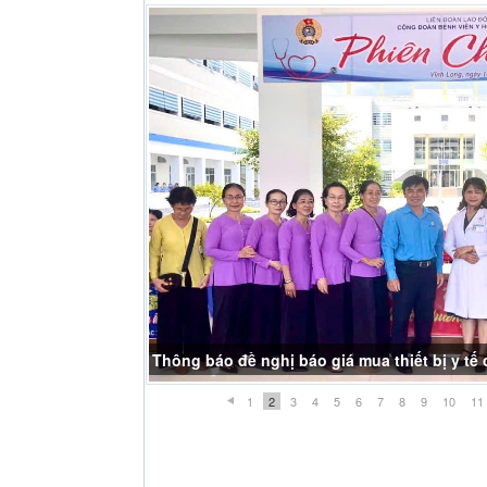
Thông báo đề nghị báo giá mua thiết bị y t
THÔNG BÁO NGHĨ LỄ GIỖ TỔ HÙNG VƯƠNG
1
2
3
4
5
6
7
8
9
10
11