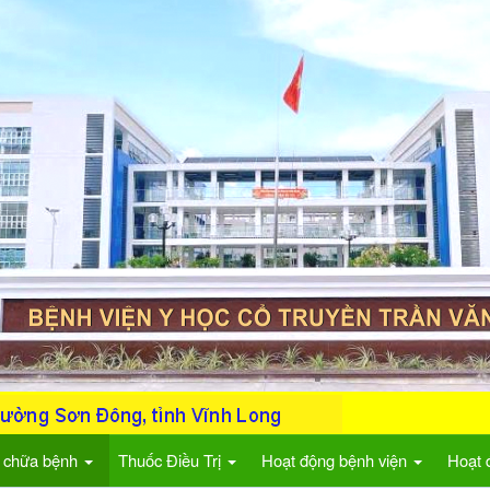
 chữa bệnh
Thuốc Điều Trị
Hoạt động bệnh viện
Hoạt 