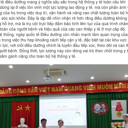
tế điều dưỡng mang ý nghĩa sâu sắc trong hệ thống y tế toàn cầu khi
dừng lại ở việc tôn vinh một lực lượng lao động y tế, mà còn phản ánh 
ng của họ trong việc duy trì, vận hành và nâng cao chất lượng toàn bộ 
sóc sức khỏe. Đây là dịp để nhìn nhận rõ hơn rằng điều dưỡng không 
g hỗ trợ, mà là trụ cột trực tiếp đảm bảo tính liên tục của quá trình chă
 toàn của người bệnh và hiệu quả của các can thiệp y tế ở mọi cấp độ.
ệ thống, ngày quốc tế Điều dưỡng còn nhấn mạnh tầm quan trọng của
trong việc thu hẹp khoảng cách tiếp cận y tế, đặc biệt tại các khu vực
 lực, nơi mỗi điều dưỡng chính là tuyến đầu tiếp xúc, theo dõi và can t
ười bệnh. Đồng thời, lực lượng này còn đóng vai trò then chốt trong y t
iảm gánh nặng cho toàn bộ hệ thống y tế.