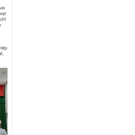
vai
hoạt
chỉ
m
hiệp
ế,