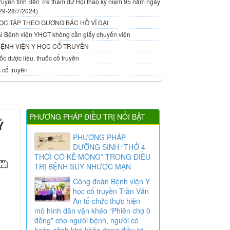
ruyền tỉnh Bến Tre tham dự Hội thao kỷ niệm 95 năm ngày
29-28/7/2024)
ỌC TẬP THEO GƯƠNG BÁC HỒ VĨ ĐẠI
 tại Bệnh viện YHCT không cần giấy chuyển viện
BỆNH VIỆN Y HỌC CỔ TRUYỀN
c dược liệu, thuốc cổ truyền
 cổ truyền
PHƯƠNG PHÁP ĐIỀU TRỊ NỔI BẬT
Ỷ
PHƯƠNG PHÁP
DƯỠNG SINH “THỞ 4
THỜI CÓ KÊ MÔNG” TRONG ĐIỀU
TRỊ BỆNH SUY NHƯỢC MẠN
Công đoàn Bệnh viện Y
học cổ truyền Trần Văn
An tổ chức thực hiện
mô hình dân vận khéo “Phiên chợ 0
đồng” cho người bệnh, người có
hoàn cảnh khó khăn đang điều trị