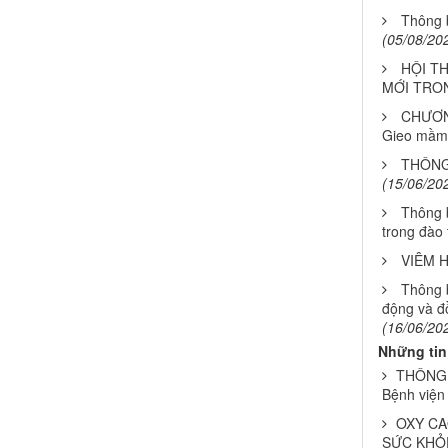
Thông 
(05/08/20
HỘI T
MỚI TRON
CHƯƠNG
Gieo mầm
THÔNG
(15/06/20
Thông 
trong đào
VIÊM 
Thông 
động và đồ
(16/06/20
Những tin
THÔNG B
Bệnh viện
OXY CA
SỨC KHỎE