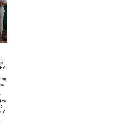
và
ăm
biệt
hẳng
cao
ỷ
i và
ốc
n Y
u