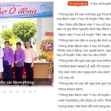
Tin hoạt động
Y học cổ truyền
Thông báo Về việc mời báo giá Thuê đơ
của Bệnh viện Y học cổ truyền Trần Văn 
Ban Giám đốc Bệnh viện Y học cổ tru
viện và gia đình nguyên lãnh đạo Bệnh 
Bệnh viện Y học cổ truyền Trần Văn 
Thông báo các đơn vị cung cấp dịch 
Công đoàn Bệnh viện Y học cổ truyền 
“Phiên chợ 0 đồng” cho người bệnh, ngườ
học cổ truyền Trần Văn An năm 2025
Thông báo đề nghị báo giá mua thiết b
THÔNG BÁO NGHĨ LỄ GIỖ TỔ HÙNG
Kỷ niệm 300 năm ngày sinh của danh 
Cỏ nhọ nồi
ế cho các khoa phòng
Thông báo về việc đề nghị báo giá Cun
Khoa Khám bệnh
12
13
14
15
16
Thông báo Bệnh viện Y học cổ truyền 
HẢI THƯỢNG LÃN ÔNG LÊ HỮU TRÁC
Công đoàn Việt Nam đổi mới sáng tạo