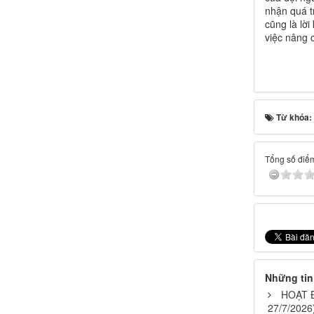
nhận quá tr
cũng là lờ
việc nâng 
Từ khóa:
Tổng số điểm 
Những tin
HOẠT Đ
27/7/2026