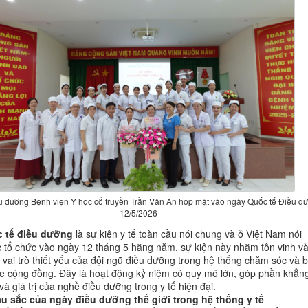
u dưỡng Bệnh viện Y học cổ truyền Trần Văn An họp mặt vào ngày Quốc tế Điều d
12/5/2026
 tế điều dưỡng
là sự kiện y tế toàn cầu nói chung và ở Việt Nam nói
c tổ chức vào ngày 12 tháng 5 hằng năm, sự kiện này nhằm tôn vinh v
 vai trò thiết yếu của đội ngũ điều dưỡng trong hệ thống chăm sóc và 
e cộng đồng. Đây là hoạt động kỷ niệm có quy mô lớn, góp phần khẳn
hế và giá trị của nghề điều dưỡng trong y tế hiện đại.
âu sắc của ngày điều dưỡng thế giới trong hệ thống y tế