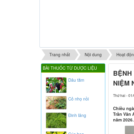
Trang nhất
Nội dung
Hoạt độn
BÀI THUỐC TỪ DƯỢC LIỆU
BỆNH 
Dâu tằm
NIỆM 
Thứ hai - 01
Cỏ nhọ nồi
Chiều ngà
Trần Văn 
Đinh lăng
năm 2026.
Cúc hoa