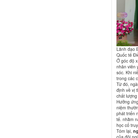
Lãnh đạo B
Quốc tế Đi
Ở góc độ x
nhân viên y
sóc. Khi ni
trong các 
Từ đó, ngà
định về vị
chất lượng
Hưởng ứng 
niệm thườn
phát triển
tế. nhằm n
học cổ tru
Tóm lại,
ng
của đội ng