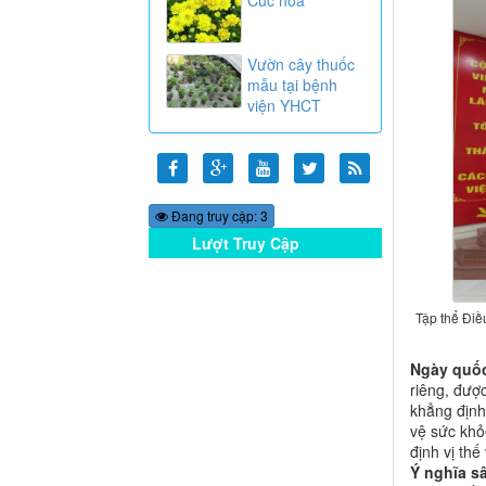
Vườn cây thuốc
mẫu tại bệnh
viện YHCT
Đang truy cập: 3
Lượt Truy Cập
Online
Tập thể Điề
Ngày quốc
riêng, đượ
khẳng định
vệ sức khỏ
định vị t
Ý nghĩa s