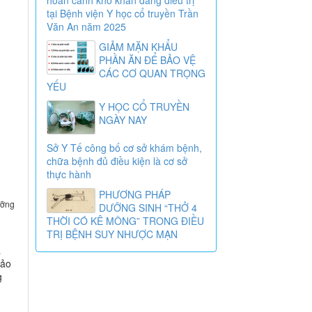
tại Bệnh viện Y học cổ truyền Trần
Văn An năm 2025
GIẢM MẶN KHẨU
PHẦN ĂN ĐỂ BẢO VỆ
CÁC CƠ QUAN TRỌNG
YẾU
Y HỌC CỔ TRUYỀN
NGÀY NAY
Sở Y Tế công bố cơ sở khám bệnh,
chữa bệnh đủ điều kiện là cơ sở
thực hành
PHƯƠNG PHÁP
ưỡng
DƯỠNG SINH “THỞ 4
THỜI CÓ KÊ MÔNG” TRONG ĐIỀU
TRỊ BỆNH SUY NHƯỢC MẠN
à
bảo
g