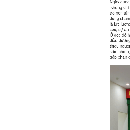
Ngày quốc 
không chỉ 
trò nền tả
động chăm 
là lực lượn
sóc, sự an
Ở góc độ h
điều dưỡng 
thiếu nguồn
sớm cho ng
góp phần g