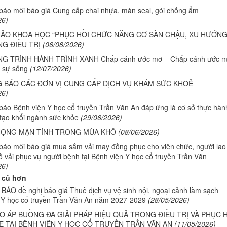
báo mời báo giá Cung cấp chai nhựa, màn seal, gói chống ẩm
26)
HẢO KHOA HỌC “PHỤC HỒI CHỨC NĂNG CƠ SÀN CHẬU, XU HƯỚN
G ĐIỀU TRỊ
(06/08/2026)
 TRÌNH HÀNH TRÌNH XANH Chấp cánh ước mơ – Chắp cánh ước m
 sự sống
(12/07/2026)
 BÁO CÁC ĐƠN VỊ CUNG CẤP DỊCH VỤ KHÁM SỨC KHOẺ
26)
báo Bệnh viện Y học cổ truyền Trần Văn An đáp ứng là cơ sở thực hàn
 tạo khối ngành sức khỏe
(29/06/2026)
HỌNG MẠN TÍNH TRONG MÙA KHÔ
(08/06/2026)
báo mời báo giá mua sắm vải may đồng phục cho viên chức, người lao
 vải phục vụ người bệnh tại Bệnh viện Y học cổ truyền Trần Văn
26)
 cũ hơn
ÁO đề nghị báo giá Thuê dịch vụ vệ sinh nội, ngoại cảnh làm sạch
 Y học cổ truyền Trần Văn An năm 2027-2029
(28/05/2026)
O ÁP BUỒNG ĐA GIẢI PHÁP HIỆU QUẢ TRONG ĐIỀU TRỊ VÀ PHỤC 
 TẠI BỆNH VIỆN Y HỌC CỔ TRUYỀN TRẦN VĂN AN
(11/05/2026)