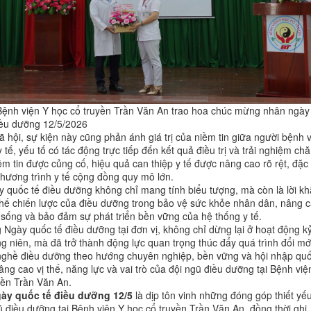
ệnh viện Y học cổ truyền Trần Văn An trao hoa chúc mừng nhân ngày
ều dưỡng 12/5/2026
ã hội, sự kiện này cũng phản ánh giá trị của niềm tin giữa người bệnh 
 tế, yếu tố có tác động trực tiếp đến kết quả điều trị và trải nghiệm ch
ềm tin được củng cố, hiệu quả can thiệp y tế được nâng cao rõ rệt, đặc 
chương trình y tế cộng đồng quy mô lớn.
y quốc tế điều dưỡng không chỉ mang tính biểu tượng, mà còn là lời k
 thế chiến lược của điều dưỡng trong bảo vệ sức khỏe nhân dân, nâng 
 sống và bảo đảm sự phát triển bền vững của hệ thống y tế.
Ngày quốc tế điều dưỡng tại đơn vị, không chỉ dừng lại ở hoạt động k
g niên, mà đã trở thành động lực quan trọng thúc đẩy quá trình đổi mớ
 nghề điều dưỡng theo hướng chuyên nghiệp, bền vững và hội nhập qu
âng cao vị thế, năng lực và vai trò của đội ngũ điều dưỡng tại Bệnh việ
yền Trần Văn An.
ày quốc tế điều dưỡng 12/5
là dịp tôn vinh những đóng góp thiết yế
ũ điều dưỡng tại Bệnh viện Y học cổ truyền Trần Văn An, đồng thời ghi