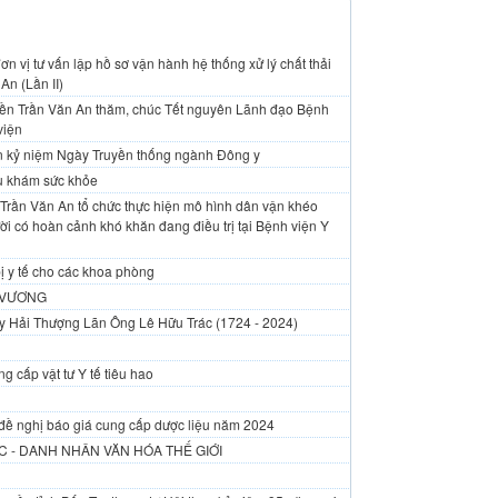
n vị tư vấn lập hồ sơ vận hành hệ thống xử lý chất thải
An (Lần II)
yền Trần Văn An thăm, chúc Tết nguyên Lãnh đạo Bệnh
viện
An kỷ niệm Ngày Truyền thống ngành Đông y
vụ khám sức khỏe
Trần Văn An tổ chức thực hiện mô hình dân vận khéo
i có hoàn cảnh khó khăn đang điều trị tại Bệnh viện Y
ị y tế cho các khoa phòng
 VƯƠNG
y Hải Thượng Lãn Ông Lê Hữu Trác (1724 - 2024)
g cấp vật tư Y tế tiêu hao
đề nghị báo giá cung cấp dược liệu năm 2024
 - DANH NHÂN VĂN HÓA THẾ GIỚI