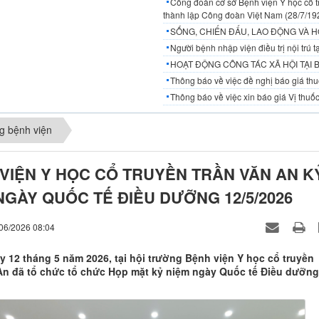
Công đoàn cơ sở Bệnh viện Y học cổ t
thành lập Công đoàn Việt Nam (28/7/19
SỐNG, CHIẾN ĐẤU, LAO ĐỘNG VÀ H
Người bệnh nhập viện điều trị nội trú
HOẠT ĐỘNG CÔNG TÁC XÃ HỘI TẠI 
Thông báo về việc đề nghị báo giá thuố
Thông báo về việc xin báo giá Vị thuốc
g bệnh viện
VIỆN Y HỌC CỔ TRUYỀN TRẦN VĂN AN K
NGÀY QUỐC TẾ ĐIỀU DƯỠNG 12/5/2026
/06/2026 08:04
y 12 tháng 5 năm 2026, tại hội trường Bệnh viện Y học cổ truyền
An đã tổ chức tổ chức Họp mặt kỷ niệm ngày Quốc tế Điều dưỡng