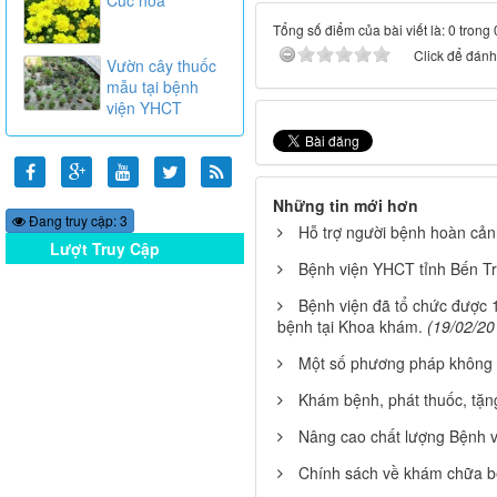
Tổng số điểm của bài viết là: 0 trong
Click để đánh 
Vườn cây thuốc
mẫu tại bệnh
viện YHCT
Những tin mới hơn
Đang truy cập: 3
Hỗ trợ người bệnh hoàn cản
Lượt Truy Cập
Bệnh viện YHCT tỉnh Bến T
Online
Bệnh viện đã tổ chức được
bệnh tại Khoa khám.
(19/02/20
Một số phương pháp không d
Khám bệnh, phát thuốc, tặn
Nâng cao chất lượng Bệnh v
Chính sách về khám chữa 