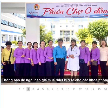
Thông báo đề nghị báo giá mua thiết bị y tế cho các khoa phòn
1
2
3
4
5
6
7
8
9
10
11
12
13
14
15
16