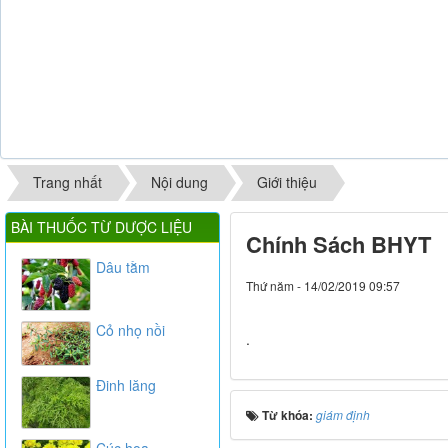
Trang nhất
Nội dung
Giới thiệu
BÀI THUỐC TỪ DƯỢC LIỆU
Chính Sách BHYT
Dâu tằm
Thứ năm - 14/02/2019 09:57
Cỏ nhọ nồi
.
Đinh lăng
Từ khóa:
giám định
Cúc hoa