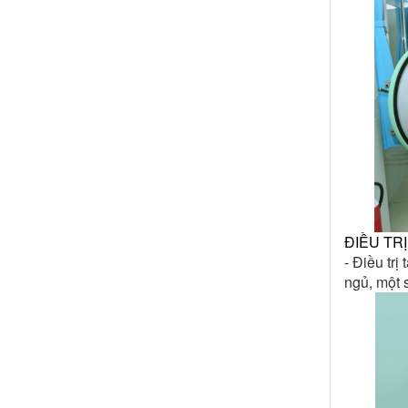
ĐIỀU TR
- Điều tr
ngủ, một 