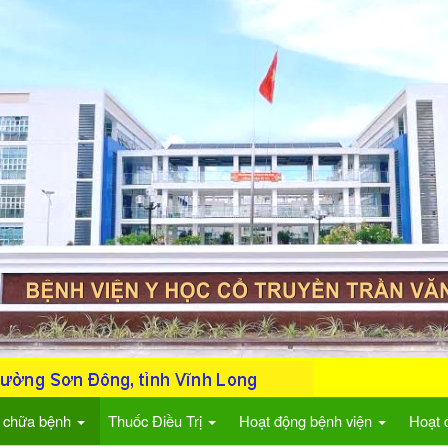
 chữa bệnh
Thuốc Điều Trị
Hoạt động bệnh viện
Hoạt 