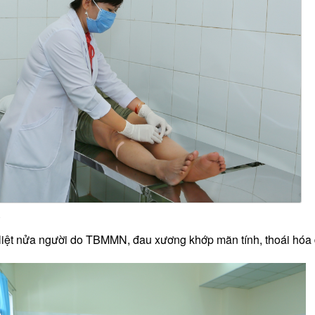
ị: liệt nửa người do TBMMN, đau xương khớp mãn tính, thoái hóa