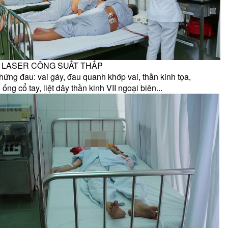
Ị LASER CÔNG SUẤT THẤP
chứng đau: vai gáy, đau quanh khớp vai, thần kinh tọa,
ống cổ tay, liệt dây thần kinh VII ngoại biên...