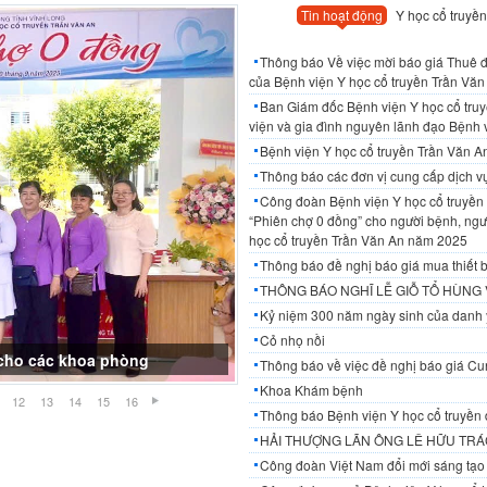
Tin hoạt động
Y học cổ truyền
Thông báo Về việc mời báo giá Thuê đơ
của Bệnh viện Y học cổ truyền Trần Văn 
Ban Giám đốc Bệnh viện Y học cổ tru
viện và gia đình nguyên lãnh đạo Bệnh 
Bệnh viện Y học cổ truyền Trần Văn 
Thông báo các đơn vị cung cấp dịch 
Công đoàn Bệnh viện Y học cổ truyền 
“Phiên chợ 0 đồng” cho người bệnh, ngườ
học cổ truyền Trần Văn An năm 2025
Thông báo đề nghị báo giá mua thiết b
THÔNG BÁO NGHĨ LỄ GIỖ TỔ HÙNG
Kỷ niệm 300 năm ngày sinh của danh 
Cỏ nhọ nồi
Thông báo về việc đề nghị báo giá Cun
Khoa Khám bệnh
12
13
14
15
16
Thông báo Bệnh viện Y học cổ truyền 
HẢI THƯỢNG LÃN ÔNG LÊ HỮU TRÁC
Công đoàn Việt Nam đổi mới sáng tạo