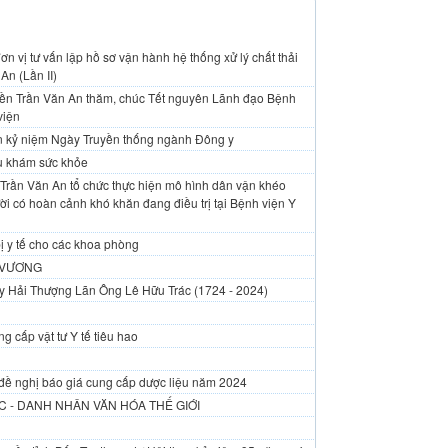
n vị tư vấn lập hồ sơ vận hành hệ thống xử lý chất thải
An (Lần II)
yền Trần Văn An thăm, chúc Tết nguyên Lãnh đạo Bệnh
viện
An kỷ niệm Ngày Truyền thống ngành Đông y
vụ khám sức khỏe
Trần Văn An tổ chức thực hiện mô hình dân vận khéo
i có hoàn cảnh khó khăn đang điều trị tại Bệnh viện Y
ị y tế cho các khoa phòng
 VƯƠNG
y Hải Thượng Lãn Ông Lê Hữu Trác (1724 - 2024)
g cấp vật tư Y tế tiêu hao
đề nghị báo giá cung cấp dược liệu năm 2024
 - DANH NHÂN VĂN HÓA THẾ GIỚI