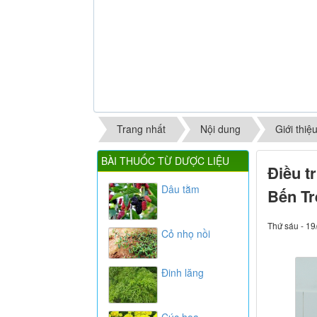
Trang nhất
Nội dung
Giới thiệ
BÀI THUỐC TỪ DƯỢC LIỆU
Điều t
Dâu tằm
Bến Tr
Thứ sáu - 19
Cỏ nhọ nồi
Đinh lăng
Cúc hoa