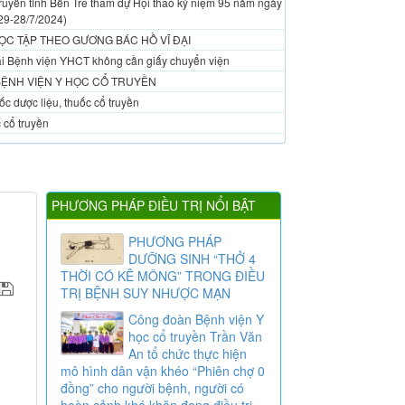
ruyền tỉnh Bến Tre tham dự Hội thao kỷ niệm 95 năm ngày
29-28/7/2024)
ỌC TẬP THEO GƯƠNG BÁC HỒ VĨ ĐẠI
 tại Bệnh viện YHCT không cần giấy chuyển viện
BỆNH VIỆN Y HỌC CỔ TRUYỀN
c dược liệu, thuốc cổ truyền
 cổ truyền
PHƯƠNG PHÁP ĐIỀU TRỊ NỔI BẬT
PHƯƠNG PHÁP
DƯỠNG SINH “THỞ 4
THỜI CÓ KÊ MÔNG” TRONG ĐIỀU
TRỊ BỆNH SUY NHƯỢC MẠN
Công đoàn Bệnh viện Y
học cổ truyền Trần Văn
An tổ chức thực hiện
mô hình dân vận khéo “Phiên chợ 0
đồng” cho người bệnh, người có
hoàn cảnh khó khăn đang điều trị