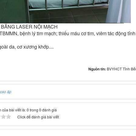
Ị BĂNG LASER NỘI MẠCH
ị: TBMMN, bệnh lý tim mạch; thiếu máu cơ tim, viêm tác động tỉnh
goài da, cơ xương khớp....
Nguồn tin:
BVYHCT Tỉnh Bến
cao áp
của bài viết là: 0 trong 0 đánh giá
Click để đánh giá bài viết