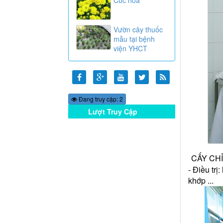
Vườn cây thuốc
mẫu tại bệnh
viện YHCT
Đang truy cập: 2
Lượt Truy Cập
Online
CẤY CHỈ
- Điều tr
khớp ...