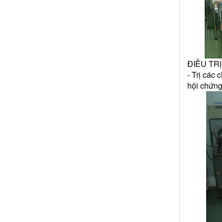
ĐIỀU TR
- Trị các 
hội chứng 