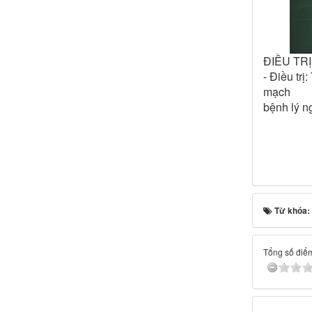
ĐIỀU TR
- Điều tr
mạch
bệnh lý n
Từ khóa:
Tổng số điểm 