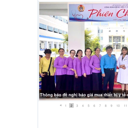
THÔNG BÁO NGHĨ LỄ GIỖ TỔ HÙNG VƯƠNG
1
2
3
4
5
6
7
8
9
10
11