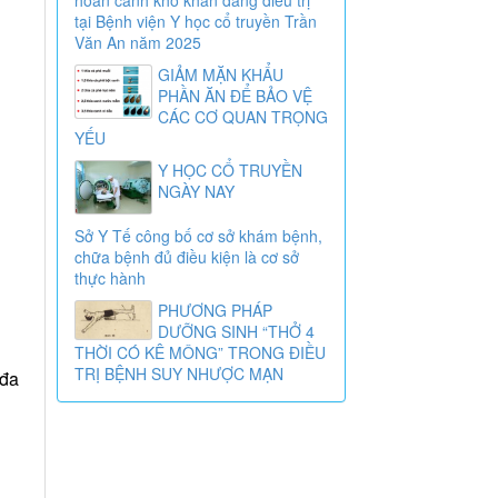
tại Bệnh viện Y học cổ truyền Trần
Văn An năm 2025
GIẢM MẶN KHẨU
PHẦN ĂN ĐỂ BẢO VỆ
CÁC CƠ QUAN TRỌNG
YẾU
Y HỌC CỔ TRUYỀN
NGÀY NAY
Sở Y Tế công bố cơ sở khám bệnh,
chữa bệnh đủ điều kiện là cơ sở
thực hành
PHƯƠNG PHÁP
DƯỠNG SINH “THỞ 4
THỜI CÓ KÊ MÔNG” TRONG ĐIỀU
TRỊ BỆNH SUY NHƯỢC MẠN
 đa