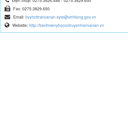
Điện thoại:
0275.3826.446 - 0275.3829.650
Fax:
0275.3829.650
Email:
bvyhcttranvanan.syte@vinhlong.gov.vn
Website:
http://benhvienyhoccotruyentranvanan.vn