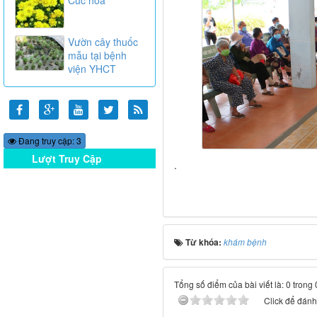
Vườn cây thuốc
mẫu tại bệnh
viện YHCT
Đang truy cập: 3
Lượt Truy Cập
.
Online
Từ khóa:
khám bệnh
Tổng số điểm của bài viết là: 0 trong
Click để đánh 