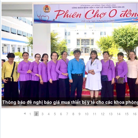
Thông báo đề nghị báo giá mua thiết bị y tế cho các khoa phòn
1
2
3
4
5
6
7
8
9
10
11
12
13
14
15
16