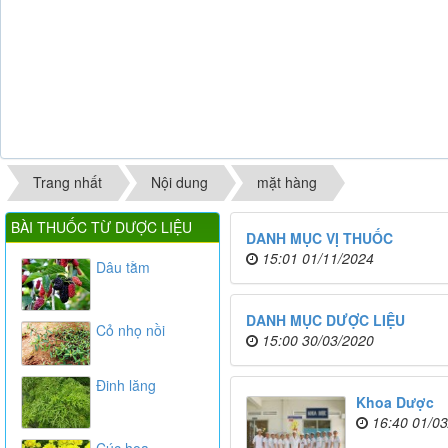
Trang nhất
Nội dung
mặt hàng
BÀI THUỐC TỪ DƯỢC LIỆU
DANH MỤC VỊ THUỐC
15:01 01/11/2024
Dâu tằm
DANH MỤC DƯỢC LIỆU
Cỏ nhọ nồi
15:00 30/03/2020
Đinh lăng
Khoa Dược
16:40 01/0
Cúc hoa