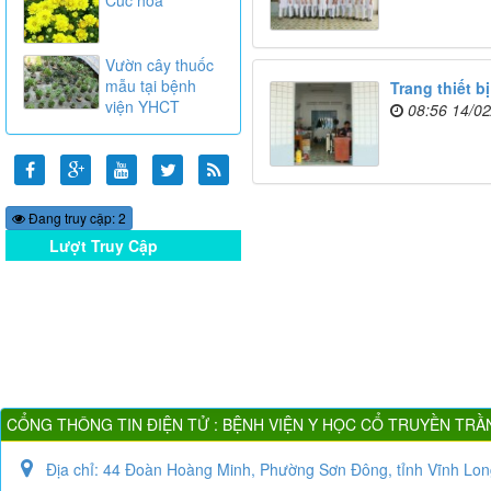
Vườn cây thuốc
mẫu tại bệnh
Trang thiết bị
viện YHCT
08:56 14/0
Đang truy cập: 2
Lượt Truy Cập
Online
CỔNG THÔNG TIN ĐIỆN TỬ : BỆNH VIỆN Y HỌC CỔ TRUYỀN TRẦ
Địa chỉ:
44 Đoàn Hoàng Minh, Phường Sơn Đông, tỉnh Vĩnh Lon