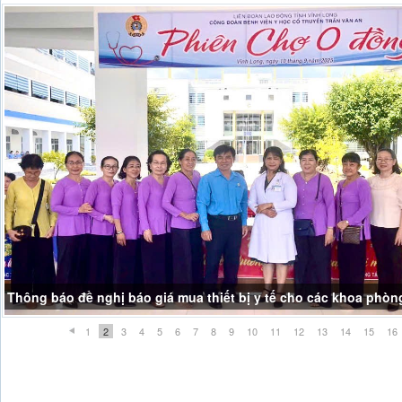
Thông báo đề nghị báo giá mua thiết bị y tế cho các khoa phòn
1
2
3
4
5
6
7
8
9
10
11
12
13
14
15
16