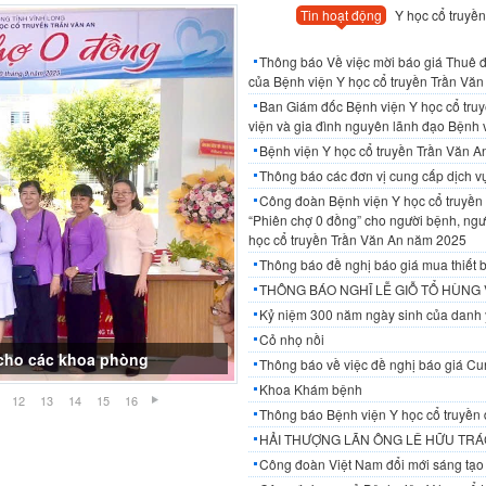
Tin hoạt động
Y học cổ truyền
Thông báo Về việc mời báo giá Thuê đơ
của Bệnh viện Y học cổ truyền Trần Văn 
Ban Giám đốc Bệnh viện Y học cổ tru
viện và gia đình nguyên lãnh đạo Bệnh 
Bệnh viện Y học cổ truyền Trần Văn 
Thông báo các đơn vị cung cấp dịch 
Công đoàn Bệnh viện Y học cổ truyền 
“Phiên chợ 0 đồng” cho người bệnh, ngườ
học cổ truyền Trần Văn An năm 2025
Thông báo đề nghị báo giá mua thiết b
THÔNG BÁO NGHĨ LỄ GIỖ TỔ HÙNG
Kỷ niệm 300 năm ngày sinh của danh 
Cỏ nhọ nồi
ế cho các khoa phòng
Thông báo về việc đề nghị báo giá Cun
Khoa Khám bệnh
12
13
14
15
16
Thông báo Bệnh viện Y học cổ truyền 
HẢI THƯỢNG LÃN ÔNG LÊ HỮU TRÁC
Công đoàn Việt Nam đổi mới sáng tạo