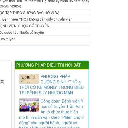
ruyền tỉnh Bến Tre tham dự Hội thao kỷ niệm 95 năm ngày
29-28/7/2024)
ỌC TẬP THEO GƯƠNG BÁC HỒ VĨ ĐẠI
 tại Bệnh viện YHCT không cần giấy chuyển viện
BỆNH VIỆN Y HỌC CỔ TRUYỀN
c dược liệu, thuốc cổ truyền
 cổ truyền
PHƯƠNG PHÁP ĐIỀU TRỊ NỔI BẬT
PHƯƠNG PHÁP
DƯỠNG SINH “THỞ 4
THỜI CÓ KÊ MÔNG” TRONG ĐIỀU
TRỊ BỆNH SUY NHƯỢC MẠN
Công đoàn Bệnh viện Y
học cổ truyền Trần Văn
An tổ chức thực hiện
mô hình dân vận khéo “Phiên chợ 0
đồng” cho người bệnh, người có
hoàn cảnh khó khăn đang điều trị