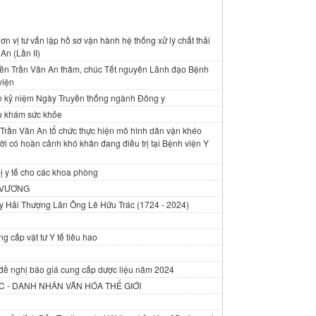
n vị tư vấn lập hồ sơ vận hành hệ thống xử lý chất thải
An (Lần II)
yền Trần Văn An thăm, chúc Tết nguyên Lãnh đạo Bệnh
viện
An kỷ niệm Ngày Truyền thống ngành Đông y
vụ khám sức khỏe
Trần Văn An tổ chức thực hiện mô hình dân vận khéo
i có hoàn cảnh khó khăn đang điều trị tại Bệnh viện Y
ị y tế cho các khoa phòng
 VƯƠNG
y Hải Thượng Lãn Ông Lê Hữu Trác (1724 - 2024)
g cấp vật tư Y tế tiêu hao
đề nghị báo giá cung cấp dược liệu năm 2024
 - DANH NHÂN VĂN HÓA THẾ GIỚI