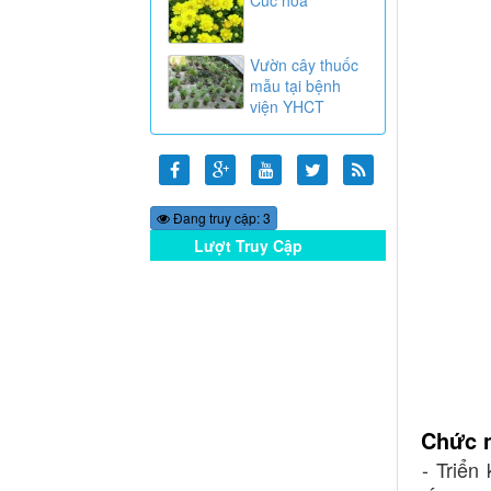
Vườn cây thuốc
mẫu tại bệnh
viện YHCT
Đang truy cập: 3
Lượt Truy Cập
Online
Chức 
- Triển