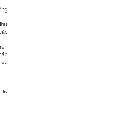
công
thư
 các
rên
pháp
iệu
 Tre