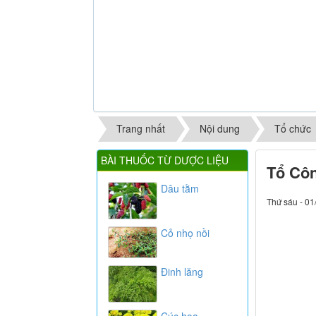
Trang nhất
Nội dung
Tổ chức
BÀI THUỐC TỪ DƯỢC LIỆU
Tổ Côn
Dâu tằm
Thứ sáu - 01
Cỏ nhọ nồi
Đinh lăng
Cúc hoa