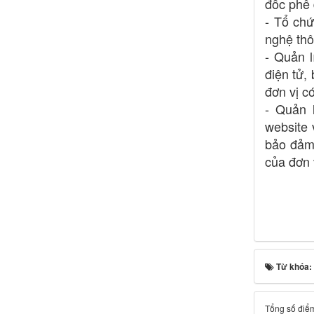
đốc phê 
- Tổ chứ
nghệ thô
- Quản l
điện tử,
đơn vị có
- Quản l
website 
bảo đảm 
của đơn 
Từ khóa:
Tổng số điểm 