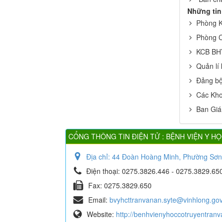
Những tin
Phòng K
Phòng C
KCB BH
Quản lí 
Đảng bộ
Các Kh
Ban Gi
CỔNG THÔNG TIN ĐIỆN TỬ : BỆNH VIỆN Y H
Địa chỉ:
44 Đoàn Hoàng Minh, Phường Sơn 
Điện thoại:
0275.3826.446 - 0275.3829.65
Fax:
0275.3829.650
Email:
bvyhcttranvanan.syte@vinhlong.gov
Website:
http://benhvienyhoccotruyentran