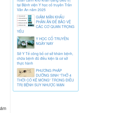
tại Bệnh viện Y học cổ truyền Trần
Văn An năm 2025
GIẢM MẶN KHẨU
PHẦN ĂN ĐỂ BẢO VỆ
CÁC CƠ QUAN TRỌNG
YẾU
Y HỌC CỔ TRUYỀN
NGÀY NAY
Sở Y Tế công bố cơ sở khám bệnh,
chữa bệnh đủ điều kiện là cơ sở
thực hành
PHƯƠNG PHÁP
DƯỠNG SINH “THỞ 4
THỜI CÓ KÊ MÔNG” TRONG ĐIỀU
TRỊ BỆNH SUY NHƯỢC MẠN
iám