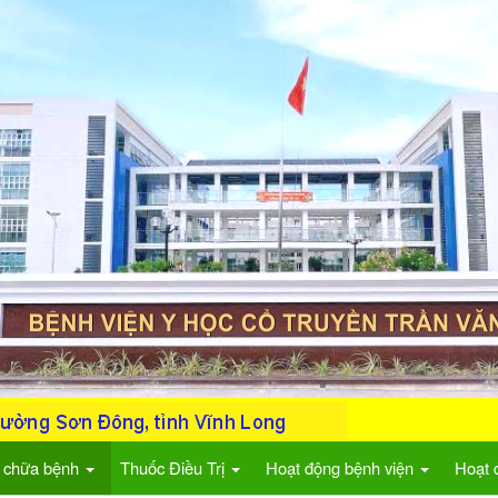
 chữa bệnh
Thuốc Điều Trị
Hoạt động bệnh viện
Hoạt 