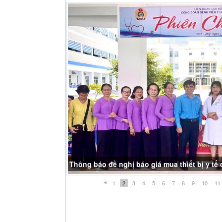
Thông báo đề nghị báo giá mua thiết bị y t
1
2
3
4
5
6
7
8
9
10
11