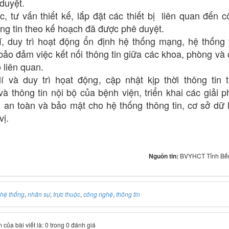
duyệt.
c, tư vấn thiết kế, lắp đặt các thiết bị liên quan đến 
ng tin theo kế hoạch đã được phê duyệt.
í, duy trì hoạt động ổn định hệ thống mạng, hệ thống 
 bảo đảm việc kết nối thông tin giữa các khoa, phòng và
 liên quan.
í và duy trì họat động, cập nhật kịp thời thông tin t
và thông tin nội bộ của bệnh viện, triển khai các giải 
an toàn và bảo mật cho hệ thống thông tin, cơ sở dữ l
vị.
Nguồn tin:
BVYHCT Tỉnh Bến
hệ thống
,
nhân sự
,
trực thuộc
,
công nghệ
,
thông tin
của bài viết là: 0 trong 0 đánh giá