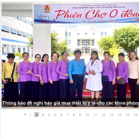
Thông báo đề nghị báo giá mua thiết bị y tế cho các khoa phòn
1
2
3
4
5
6
7
8
9
10
11
12
13
14
15
16