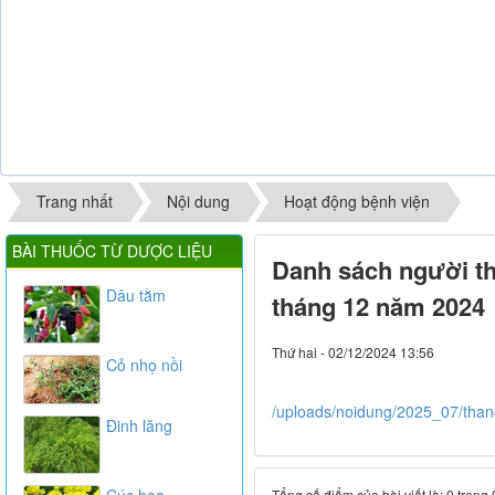
Trang nhất
Nội dung
Hoạt động bệnh viện
BÀI THUỐC TỪ DƯỢC LIỆU
Danh sách người t
Dâu tằm
tháng 12 năm 2024
Thứ hai - 02/12/2024 13:56
Cỏ nhọ nồi
/uploads/noidung/2025_07/tha
Đinh lăng
Cúc hoa
Tổng số điểm của bài viết là: 0 trong