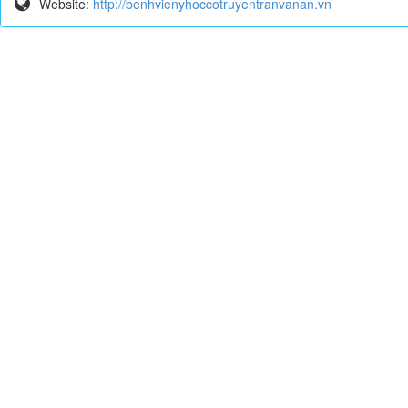
Website:
http://benhvienyhoccotruyentranvanan.vn