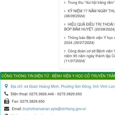
Trung thu “Vui hội trăng rằm”
KỶ NIỆM 77 NĂM NGÀY THƯƠ
(06/09/2024)
HIỆU QUẢ ĐIỀU TRỊ THOÁ
BÓP BẤM HUYỆT
(20/08/2024
Thông báo Bệnh viện Y học c
2024
(30/07/2024)
Công đoàn cơ sở Bệnh viện Y
niệm 95 năm ngày thành lập C
(11/07/2024)
CỔNG THÔNG TIN ĐIỆN TỬ : BỆNH VIỆN Y HỌC CỔ TRUYỀN TRẦ
Địa chỉ:
44 Đoàn Hoàng Minh, Phường Sơn Đông, tỉnh Vĩnh Lon
Điện thoại:
0275.3826.446 - 0275.3829.650
Fax:
0275.3829.650
Email:
bvyhcttranvanan.syte@vinhlong.gov.vn