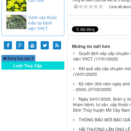
Click để đánh 
Vườn cây thuốc
mẫu tại bệnh
viện YHCT
Những tin mới hơn
Quyết định xếp cấp chuyên
Đang truy cập: 6
viện YHCT
(17/01/2025)
Lượt Truy Cập
Kết quả xếp cấp chuyên môn
Online
(10/01/2025)
Kỷ niệm 300 năm ngày sinh
- 2024)
(07/02/2025)
Ngày 24/01/2025, đoàn y, bá
khám bệnh, tư vấn, cấp thuốc m
Định Thủy huyện Mỏ Cày Nam
THÔNG BÁO MỜI BÁO GIÁ
HẢI THƯỢNG LÃN ÔNG LÊ 