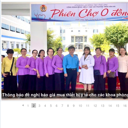
Thông báo đề nghị báo giá mua thiết bị y tế cho các khoa phòn
1
2
3
4
5
6
7
8
9
10
11
12
13
14
15
16