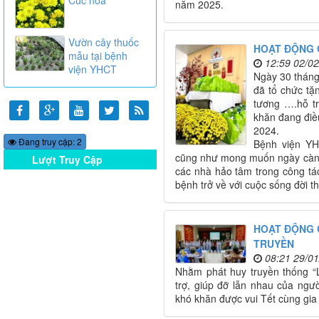
năm 2025.
Vườn cây thuốc
HOẠT ĐỘNG C
mẫu tại bệnh
12:59 02/0
viện YHCT
Ngày 30 tháng
đã tổ chức t
tương ….hỗ t
khăn đang điều
2024.
Đang truy cập: 2
Bệnh viện YH
cũng như mong muốn ngày càng 
Lượt Truy Cập
các nhà hảo tâm trong công tá
Online
bệnh trở về với cuộc sống đời t
HOẠT ĐỘNG C
TRUYỀN
08:21 29/0
Nhằm phát huy truyền thống “L
trợ, giúp đỡ lẫn nhau của ng
khó khăn được vui Tết cùng gia