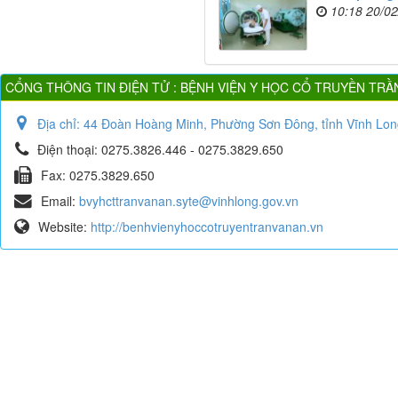
10:18 20/0
CỔNG THÔNG TIN ĐIỆN TỬ : BỆNH VIỆN Y HỌC CỔ TRUYỀN TRẦ
Địa chỉ:
44 Đoàn Hoàng Minh, Phường Sơn Đông, tỉnh Vĩnh Lon
Điện thoại:
0275.3826.446 - 0275.3829.650
Fax:
0275.3829.650
Email:
bvyhcttranvanan.syte@vinhlong.gov.vn
Website:
http://benhvienyhoccotruyentranvanan.vn