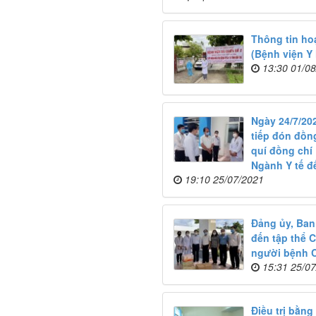
Thông tin ho
(Bệnh viện Y 
13:30 01/0
Ngày 24/7/20
tiếp đón đồng
quí đồng chí
Ngành Y tế đ
19:10 25/07/2021
Đảng ủy, Ban
đến tập thể 
người bệnh C
15:31 25/0
Điều trị bằng