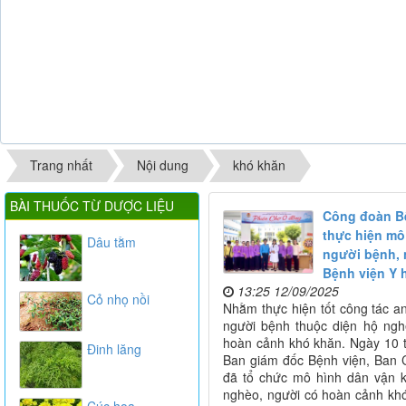
Trang nhất
Nội dung
khó khăn
BÀI THUỐC TỪ DƯỢC LIỆU
Công đoàn Bệ
thực hiện mô
Dâu tằm
người bệnh, 
Bệnh viện Y 
13:25 12/09/2025
Cỏ nhọ nồi
Nhằm thực hiện tốt công tác an
người bệnh thuộc diện hộ nghè
hoàn cảnh khó khăn. Ngày 10 
Đinh lăng
Ban giám đốc Bệnh viện, Ban
đã tổ chức mô hình dân vận k
nghèo, người có hoàn cảnh khó
Cúc hoa