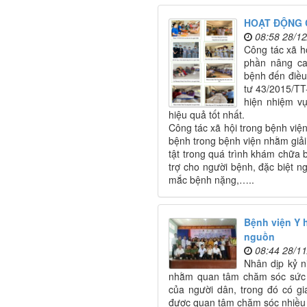
HOẠT ĐỘNG C
08:58 28/1
Công tác xã h
phần nâng ca
bệnh đến điều
tư 43/2015/TT
hiện nhiệm v
hiệu quả tốt nhất.
Công tác xã hội trong bệnh việ
bệnh trong bệnh viện nhằm giải
tật trong quá trình khám chữa
trợ cho người bệnh, đặc biệt 
mắc bệnh nặng,…..
Bệnh viện Y 
nguồn
08:44 28/1
Nhân dịp kỷ n
nhằm quan tâm chăm sóc sức 
của người dân, trong đó có gi
được quan tâm chăm sóc nhiều 