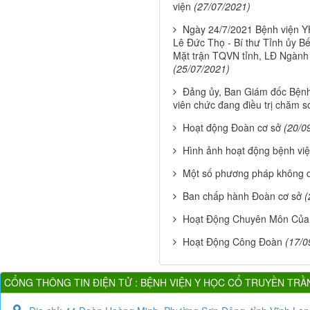
viện
(27/07/2021)
Ngày 24/7/2021 Bệnh viện YH
Lê Đức Thọ - Bí thư Tỉnh ủy B
Mặt trận TQVN tỉnh, LĐ Ngành 
(25/07/2021)
Đảng ủy, Ban Giám đốc Bệnh 
viên chức đang điều trị chăm 
Hoạt động Đoàn cơ sở
(20/0
Hình ảnh hoạt động bệnh vi
Một số phương pháp không d
Ban chấp hành Đoàn cơ sở
(
Hoạt Động Chuyên Môn Của
Hoạt Động Công Đoàn
(17/0
CỔNG THÔNG TIN ĐIỆN TỬ : BỆNH VIỆN Y HỌC CỔ TRUYỀN TRẦ