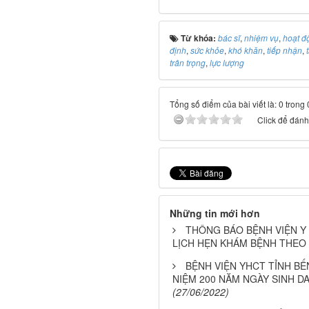
Từ khóa:
bác sĩ
,
nhiệm vụ
,
hoạt đ
định
,
sức khỏe
,
khó khăn
,
tiếp nhận
,
trân trọng
,
lực lượng
Tổng số điểm của bài viết là: 0 trong
Click để đánh 
Những tin mới hơn
THÔNG BÁO BỆNH VIỆN Y
LỊCH HẸN KHÁM BỆNH THEO
BỆNH VIỆN YHCT TỈNH B
NIỆM 200 NĂM NGÀY SINH D
(27/06/2022)