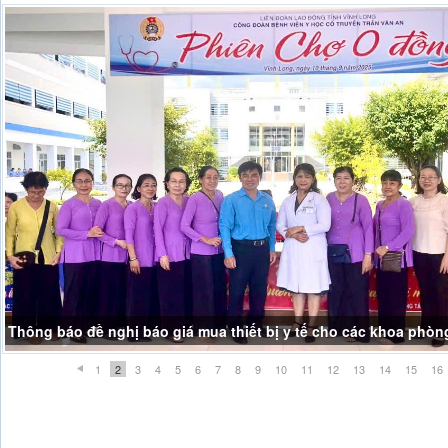
Thông báo đề nghị báo giá mua thiết bị y tế cho các khoa phòn
1
2
3
4
5
6
7
8
9
10
11
12
13
14
15
16