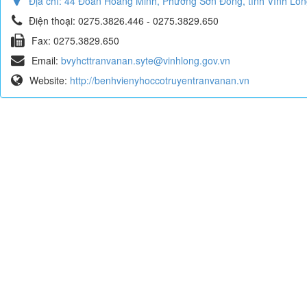
Địa chỉ:
44 Đoàn Hoàng Minh, Phường Sơn Đông, tỉnh Vĩnh Lon
Điện thoại:
0275.3826.446 - 0275.3829.650
Fax:
0275.3829.650
Email:
bvyhcttranvanan.syte@vinhlong.gov.vn
Website:
http://benhvienyhoccotruyentranvanan.vn