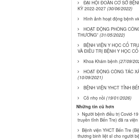
ĐẠI HỘI ĐOÀN CƠ SỞ BỆN
KỲ 2022-2027
(30/06/2022)
Hình ảnh hoạt động bệnh v
HOẠT ĐỘNG PHÒNG CÔNG 
THƯƠNG”
(31/05/2022)
BỆNH VIỆN Y HỌC CỔ TRU
VÀ ĐIỀU TRỊ BỆNH Y HỌC CỔ
Khoa Khám bệnh
(27/09/20
HOẠT ĐỘNG CÔNG TÁC XÃ
(10/09/2021)
BỆNH VIỆN YHCT TỈNH B
Cỏ nhọ nồi
(19/01/2026)
Những tin cũ hơn
Người bệnh điều trị Covid-19
truyền tỉnh Bến Tre) đã ra viện
Bệnh viện YHCT Bến Tre (Bệ
thương binh liệt sĩ cho người b