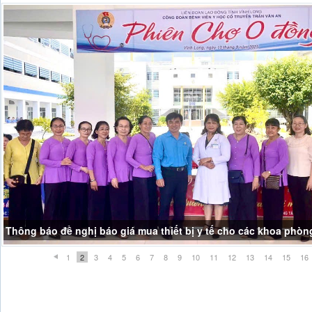
Thông báo đề nghị báo giá mua thiết bị y tế cho các khoa phòn
1
2
3
4
5
6
7
8
9
10
11
12
13
14
15
16