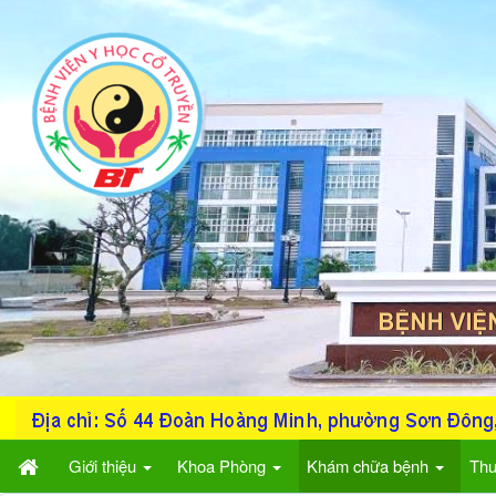
Đã kết nối EMC
Giới thiệu
Khoa Phòng
Khám chữa bệnh
Thu