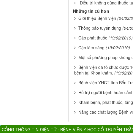
Điều trị không dùng thuốc t
Những tin cũ hơn
Giới thiệu Bệnh viện
(04/03/
Thông báo tuyển dụng
(04/0
Cấp phát thuốc
(19/02/2019)
Cận lâm sàng
(19/02/2019)
Một số phương pháp không d
Bệnh viện đã tổ chức được 
bệnh tại Khoa khám.
(19/02/20
Bệnh viện YHCT tỉnh Bến Tr
Hỗ trợ người bệnh hoàn cảnh
Khám bệnh, phát thuốc, tặng
Nâng cao chất lượng Bệnh v
CỔNG THÔNG TIN ĐIỆN TỬ : BỆNH VIỆN Y HỌC CỔ TRUYỀN TRẦ