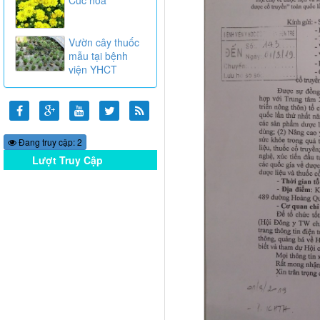
Vườn cây thuốc
mẫu tại bệnh
viện YHCT
Đang truy cập: 2
Lượt Truy Cập
Online