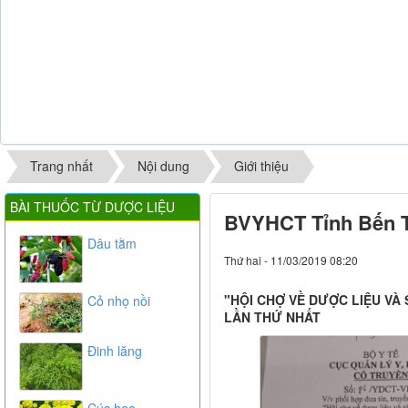
Trang nhất
Nội dung
Giới thiệu
BÀI THUỐC TỪ DƯỢC LIỆU
BVYHCT Tỉnh Bến T
Dâu tằm
Thứ hai - 11/03/2019 08:20
"HỘI CHỢ VỀ DƯỢC LIỆU V
Cỏ nhọ nồi
LẦN THỨ NHẤT
Đinh lăng
Cúc hoa