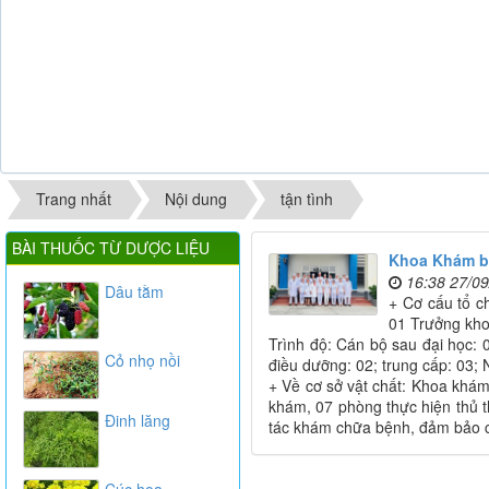
Trang nhất
Nội dung
tận tình
BÀI THUỐC TỪ DƯỢC LIỆU
Khoa Khám 
16:38 27/0
Dâu tằm
+ Cơ cấu tổ c
01 Trưởng kho
Trình độ: Cán bộ sau đại học: 
Cỏ nhọ nồi
điều dưỡng: 02; trung cấp: 03;
+ Về cơ sở vật chất: Khoa khá
khám, 07 phòng thực hiện thủ th
Đinh lăng
tác khám chữa bệnh, đảm bảo cô
Cúc hoa