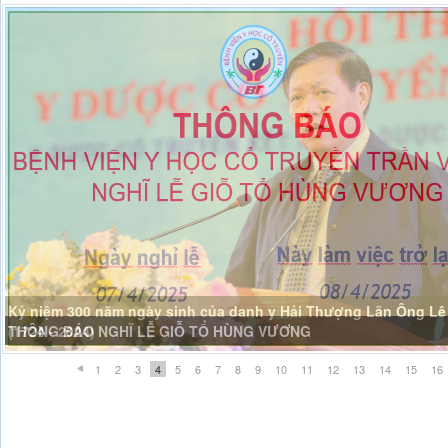
Kỷ niệm 300 năm ngày sinh của danh y Hải Thượng Lãn Ông Lê
(1724 - 2024)
1
2
3
4
5
6
7
8
9
10
11
12
13
14
15
16