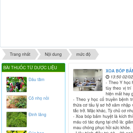
Trang nhất
Nội dung
mức độ
BÀI THUỐC TỪ DƯỢC LIỆU
XOA BÓP BẤM
13:50 02/0
Dâu tằm
- Theo Y học h
tùy theo vị t
hiện mất hay g
Cỏ nhọ nồi
- Theo y học cổ truyền bệnh 
thừa cơ tấu lý sơ hở xâm nhập 
tắc trở. Mặc khác, Tỳ chủ cơ nhụ
Đinh lăng
- Xoa bóp bấm huyệt là kích thí
máu có tác dụng tại chỗ là: giả
mau chóng phục hồi sức khỏe.
Cúc hoa
- Liệu trình điều trị: 10 – 30 