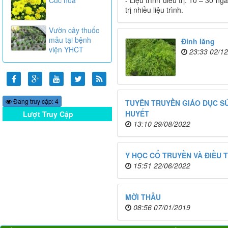
trị nhiều liệu trình.
Vườn cây thuốc
mẫu tại bệnh
Đinh lăng
viện YHCT
23:33 02/1
Đang truy cập: 4
TUYÊN TRUYỀN GIÁO DỤC S
HUYẾT
Lượt Truy Cập
Online
13:10 29/08/2022
Y HỌC CỔ TRUYỀN VÀ ĐIỀU 
15:51 22/06/2022
MỜI THẦU
08:56 07/01/2019