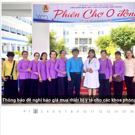
Thông báo đề nghị báo giá mua thiết bị y tế cho các khoa phòn
1
2
3
4
5
6
7
8
9
10
11
12
13
14
15
16