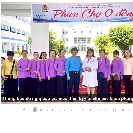
Thông báo đề nghị báo giá mua thiết bị y tế cho các khoa phòn
1
2
3
4
5
6
7
8
9
10
11
12
13
14
15
16