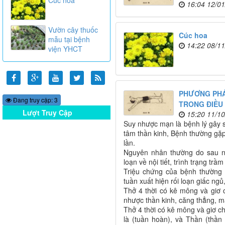
16:04 12/0
Vườn cây thuốc
Cúc hoa
mẫu tại bệnh
14:22 08/1
viện YHCT
PHƯƠNG PHÁ
Đang truy cập: 3
TRONG ĐIỀU
Lượt Truy Cập
15:20 11/1
Online
Suy nhược mạn là bệnh lý gây su
tâm thần kinh, Bệnh thường gặp
lần.
Nguyên nhân thường do sau nh
loạn về nội tiết, trình trạng trầm
Triệu chứng của bệnh thường l
tuần xuất hiện rối loạn giấc ngủ
Thở 4 thời có kê mông và giơ 
nhược thần kinh, căng thẳng, m
Thở 4 thời có kê mông và giơ c
là (tuần hoàn), và Thần (thần 