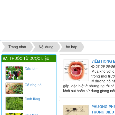
Trang nhất
Nội dung
hô hấp
BÀI THUỐC TỪ DƯỢC LIỆU
VIÊM HỌNG 
08:09 08/0
Dâu tằm
Mùa khô với đ
trong môi trườ
lý đường hô hấ
Cỏ nhọ nồi
gặp, đặc biệt ở những người có 
khói bụi hoặc sử dụng giọng nói
Đinh lăng
PHƯƠNG PHÁ
TRONG ĐIỀU
Cúc hoa