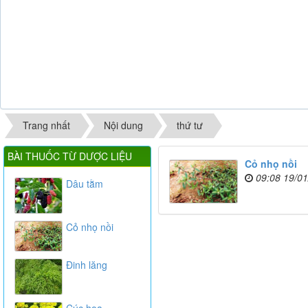
Trang nhất
Nội dung
thứ tư
BÀI THUỐC TỪ DƯỢC LIỆU
Cỏ nhọ nồi
09:08 19/0
Dâu tằm
Cỏ nhọ nồi
Đinh lăng
Cúc hoa