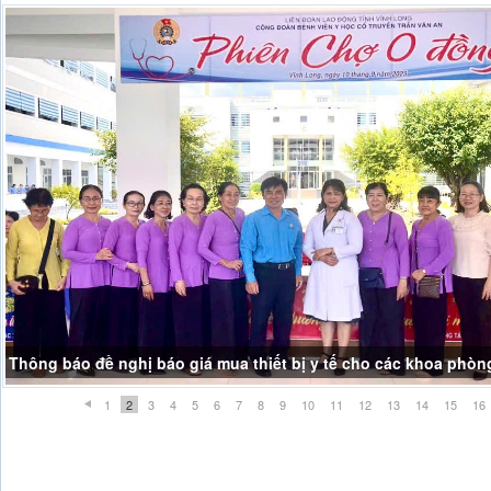
Thông báo đề nghị báo giá mua thiết bị y tế cho các khoa phòn
1
2
3
4
5
6
7
8
9
10
11
12
13
14
15
16