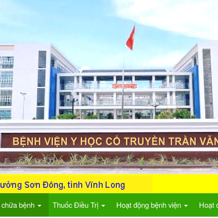
 chữa bệnh
Thuốc Điều Trị
Hoạt động bệnh viện
Hoạt 