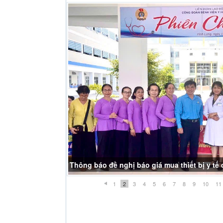
THÔNG BÁO NGHĨ LỄ GIỖ TỔ HÙNG VƯƠNG
1
2
3
4
5
6
7
8
9
10
11