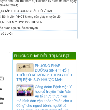
ruyền tỉnh Bến Tre tham dự Hội thao kỷ niệm 95 năm ngày
29-28/7/2024)
ỌC TẬP THEO GƯƠNG BÁC HỒ VĨ ĐẠI
 tại Bệnh viện YHCT không cần giấy chuyển viện
BỆNH VIỆN Y HỌC CỔ TRUYỀN
c dược liệu, thuốc cổ truyền
 cổ truyền
PHƯƠNG PHÁP ĐIỀU TRỊ NỔI BẬT
H
PHƯƠNG PHÁP
DƯỠNG SINH “THỞ 4
THỜI CÓ KÊ MÔNG” TRONG ĐIỀU
TRỊ BỆNH SUY NHƯỢC MẠN
Công đoàn Bệnh viện Y
oa
học cổ truyền Trần Văn
An tổ chức thực hiện
iệu
mô hình dân vận khéo “Phiên chợ 0
ho
đồng” cho người bệnh, người có
hoàn cảnh khó khăn đang điều trị