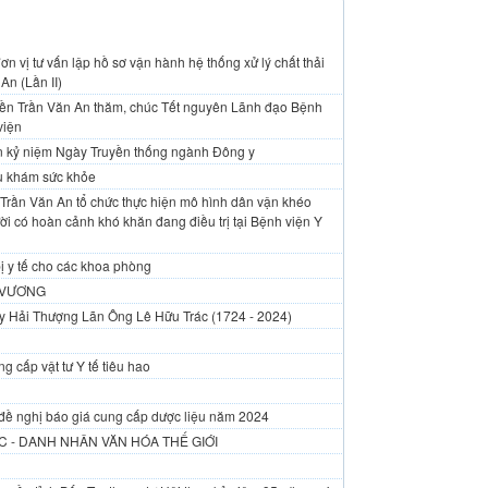
n vị tư vấn lập hồ sơ vận hành hệ thống xử lý chất thải
An (Lần II)
yền Trần Văn An thăm, chúc Tết nguyên Lãnh đạo Bệnh
viện
An kỷ niệm Ngày Truyền thống ngành Đông y
vụ khám sức khỏe
Trần Văn An tổ chức thực hiện mô hình dân vận khéo
i có hoàn cảnh khó khăn đang điều trị tại Bệnh viện Y
ị y tế cho các khoa phòng
 VƯƠNG
y Hải Thượng Lãn Ông Lê Hữu Trác (1724 - 2024)
g cấp vật tư Y tế tiêu hao
đề nghị báo giá cung cấp dược liệu năm 2024
 - DANH NHÂN VĂN HÓA THẾ GIỚI