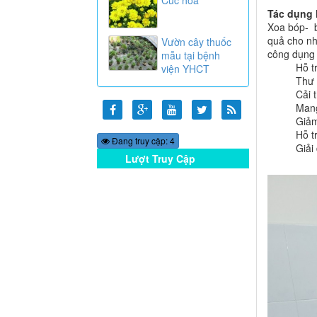
Tác dụng 
Xoa bóp- bấ
quả cho nh
Vườn cây thuốc
công dụng 
mẫu tại bệnh
Hỗ t
viện YHCT
Thư 
Cải 
Mang
Giảm
Hỗ t
Đang truy cập: 4
Giải
Lượt Truy Cập
Online