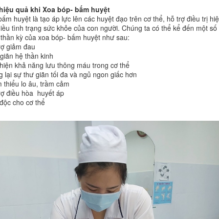
hiệu quả khi
Xoa bóp-
bấm huyệ
t
m huyệt là tạo áp lực lên các huyệt đạo trên cơ thể, hỗ trợ điều trị hi
iều tình trạng sức khỏe của con người. Chúng ta có thể kể đến một số
thần kỳ của xoa bóp- bấm huyệt như sau:
rợ giảm đau
giãn hệ thần kinh
thiện khả năng lưu thông máu trong cơ thể
 lại sự thư giãn tối đa và ngủ ngon giấc hơn
 thiểu lo âu, trầm cảm
rợ điều hòa huyết áp
 độc cho cơ thể