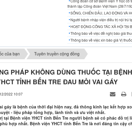
Công đoàn cơ sở Bệnh viện Y học cổ t
thành lập Công đoàn Việt Nam (28/7/19
SỐNG, CHIẾN ĐẤU, LAO ĐỘNG VÀ H
Người bệnh nhập viện điều trị nội trú
HOẠT ĐỘNG CÔNG TÁC XÃ HỘI TẠI 
Thông báo về việc đề nghị báo giá thuố
Thông báo về việc xin báo giá Vị thuốc
ốc của bạn
Tuyên truyền cộng đồng
NG PHÁP KHÔNG DÙNG THUỐC TẠI BỆN
YHCT TỈNH BẾN TRE ĐAU MỎI VAI GÁY
/12/2022 10:07
i gáy là bệnh của thời đại hiện nay, đả thông kinh lạc kết hợp x
yệt - liệu pháp tổng hợp, lành tính và ưu việt nhất.
rị tại Bệnh viện YHCT tỉnh Bến Tre người bệnh sẽ có phác đồ trị l
 phù hợp nhất. Bệnh viện YHCT tỉnh Bến Tre là nơi đáng tin cậy c