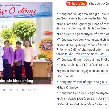
Tin hoạt động
Y học cổ truyền
Thông báo Về việc mời báo giá Thuê đơ
của Bệnh viện Y học cổ truyền Trần Văn 
Ban Giám đốc Bệnh viện Y học cổ tru
viện và gia đình nguyên lãnh đạo Bệnh 
Bệnh viện Y học cổ truyền Trần Văn 
Thông báo các đơn vị cung cấp dịch 
Công đoàn Bệnh viện Y học cổ truyền 
“Phiên chợ 0 đồng” cho người bệnh, ngườ
học cổ truyền Trần Văn An năm 2025
Thông báo đề nghị báo giá mua thiết b
THÔNG BÁO NGHĨ LỄ GIỖ TỔ HÙNG
Kỷ niệm 300 năm ngày sinh của danh 
Cỏ nhọ nồi
Thông báo về việc đề nghị báo giá Cun
Khoa Khám bệnh
12
13
14
15
16
Thông báo Bệnh viện Y học cổ truyền 
HẢI THƯỢNG LÃN ÔNG LÊ HỮU TRÁC
Công đoàn Việt Nam đổi mới sáng tạo