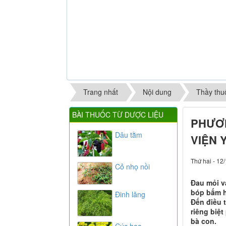
Trang nhất
Nội dung
Thầy thu
BÀI THUỐC TỪ DƯỢC LIỆU
PHƯƠ
Dâu tằm
VIỆN 
Thứ hai - 12
Cỏ nhọ nồi
Đau mỏi va
bóp bấm hu
Đinh lăng
Đến điều t
riêng biệt
bà con.
Cúc hoa