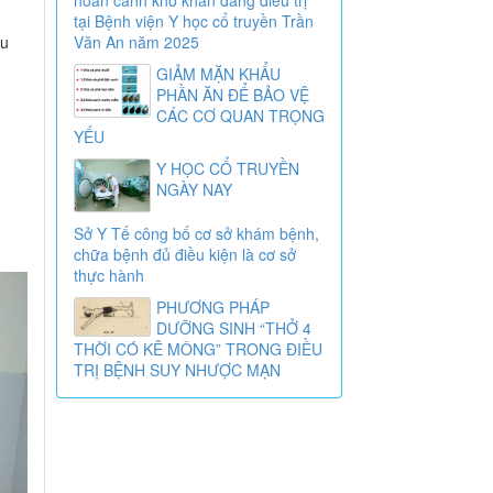
tại Bệnh viện Y học cổ truyền Trần
ệu
Văn An năm 2025
GIẢM MẶN KHẨU
PHẦN ĂN ĐỂ BẢO VỆ
CÁC CƠ QUAN TRỌNG
YẾU
Y HỌC CỔ TRUYỀN
NGÀY NAY
Sở Y Tế công bố cơ sở khám bệnh,
chữa bệnh đủ điều kiện là cơ sở
thực hành
PHƯƠNG PHÁP
DƯỠNG SINH “THỞ 4
THỜI CÓ KÊ MÔNG” TRONG ĐIỀU
TRỊ BỆNH SUY NHƯỢC MẠN