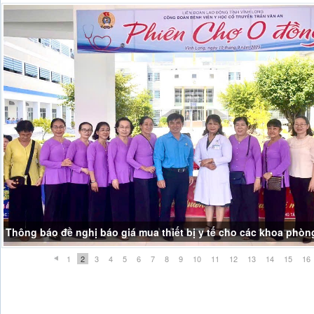
Thông báo đề nghị báo giá mua thiết bị y tế cho các khoa phòn
1
2
3
4
5
6
7
8
9
10
11
12
13
14
15
16