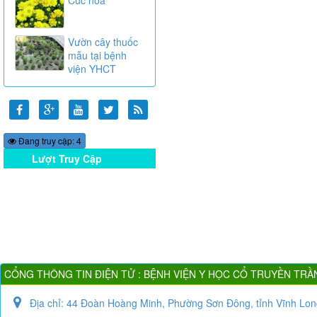
Vườn cây thuốc
mẫu tại bệnh
viện YHCT
Đang truy cập: 4
Lượt Truy Cập
Online
CỔNG THÔNG TIN ĐIỆN TỬ : BỆNH VIỆN Y HỌC CỔ TRUYỀN TRẦ
Địa chỉ:
44 Đoàn Hoàng Minh, Phường Sơn Đông, tỉnh Vĩnh Lon