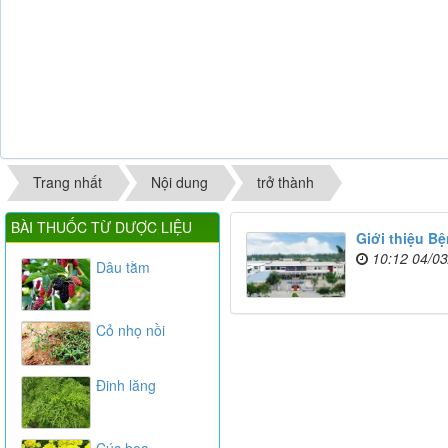
Trang nhất
Nội dung
trở thành
BÀI THUỐC TỪ DƯỢC LIỆU
Giới thiệu Bệ
10:12 04/0
Dâu tằm
Cỏ nhọ nồi
Đinh lăng
Cúc hoa