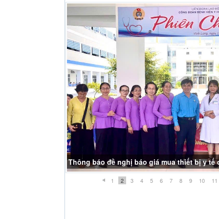
Thông báo đề nghị báo giá mua thiết bị y t
1
2
3
4
5
6
7
8
9
10
11