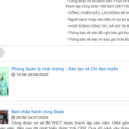
Công đoàn cơ sở Bệnh viện Y học cổ t
thành lập Công đoàn Việt Nam (28/7/19
SỐNG, CHIẾN ĐẤU, LAO ĐỘNG VÀ H
Người bệnh nhập viện điều trị nội trú
HOẠT ĐỘNG CÔNG TÁC XÃ HỘI TẠI 
Thông báo về việc đề nghị báo giá thuố
Thông báo về việc xin báo giá Vị thuốc
Phòng Quản lý chất lượng – Đào tạo và Chỉ đạo tuyến
14:08 26/06/2025
Ban chấp hành công Đoàn
09:58 04/07/2024
Công đoàn cơ sở BV.YHCT được thành lập vào năm 1984 gồ
oàn viên, đến nay đã phát triển được 216 CĐV. Qua 40 năm xây dựn