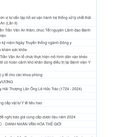
n vị tư vấn lập hồ sơ vận hành hệ thống xử lý chất thải
An (Lần II)
yền Trần Văn An thăm, chúc Tết nguyên Lãnh đạo Bệnh
viện
An kỷ niệm Ngày Truyền thống ngành Đông y
vụ khám sức khỏe
Trần Văn An tổ chức thực hiện mô hình dân vận khéo
i có hoàn cảnh khó khăn đang điều trị tại Bệnh viện Y
ị y tế cho các khoa phòng
 VƯƠNG
y Hải Thượng Lãn Ông Lê Hữu Trác (1724 - 2024)
g cấp vật tư Y tế tiêu hao
đề nghị báo giá cung cấp dược liệu năm 2024
 - DANH NHÂN VĂN HÓA THẾ GIỚI