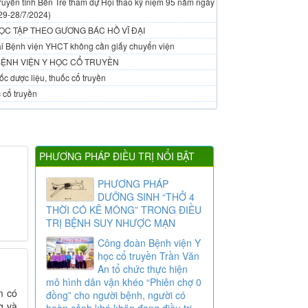
ruyền tỉnh Bến Tre tham dự Hội thao kỷ niệm 95 năm ngày
29-28/7/2024)
ỌC TẬP THEO GƯƠNG BÁC HỒ VĨ ĐẠI
 tại Bệnh viện YHCT không cần giấy chuyển viện
BỆNH VIỆN Y HỌC CỔ TRUYỀN
c dược liệu, thuốc cổ truyền
 cổ truyền
PHƯƠNG PHÁP ĐIỀU TRỊ NỔI BẬT
PHƯƠNG PHÁP
DƯỠNG SINH “THỞ 4
THỜI CÓ KÊ MÔNG” TRONG ĐIỀU
TRỊ BỆNH SUY NHƯỢC MẠN
Công đoàn Bệnh viện Y
học cổ truyền Trần Văn
An tổ chức thực hiện
mô hình dân vận khéo “Phiên chợ 0
m có
đồng” cho người bệnh, người có
g và
hoàn cảnh khó khăn đang điều trị