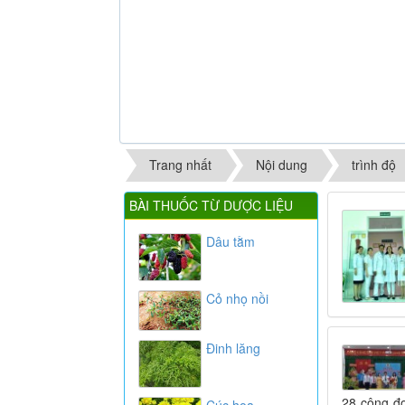
Trang nhất
Nội dung
trình độ
BÀI THUỐC TỪ DƯỢC LIỆU
Dâu tằm
Cỏ nhọ nồi
Đinh lăng
28 công đ
Cúc hoa