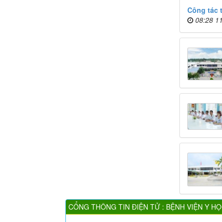
Công tác 
08:28 1
CỔNG THÔNG TIN ĐIỆN TỬ : BỆNH VIỆN Y H