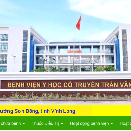
 chữa bệnh
Thuốc Điều Trị
Hoạt động bệnh viện
Hoạt 