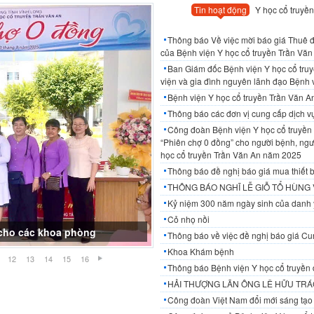
Tin hoạt động
Y học cổ truyền
Thông báo Về việc mời báo giá Thuê đơ
của Bệnh viện Y học cổ truyền Trần Văn 
Ban Giám đốc Bệnh viện Y học cổ tru
viện và gia đình nguyên lãnh đạo Bệnh 
Bệnh viện Y học cổ truyền Trần Văn 
Thông báo các đơn vị cung cấp dịch 
Công đoàn Bệnh viện Y học cổ truyền 
“Phiên chợ 0 đồng” cho người bệnh, ngườ
học cổ truyền Trần Văn An năm 2025
Thông báo đề nghị báo giá mua thiết b
THÔNG BÁO NGHĨ LỄ GIỖ TỔ HÙNG
Kỷ niệm 300 năm ngày sinh của danh 
Cỏ nhọ nồi
ế cho các khoa phòng
Thông báo về việc đề nghị báo giá Cun
Khoa Khám bệnh
12
13
14
15
16
Thông báo Bệnh viện Y học cổ truyền 
HẢI THƯỢNG LÃN ÔNG LÊ HỮU TRÁC
Công đoàn Việt Nam đổi mới sáng tạo