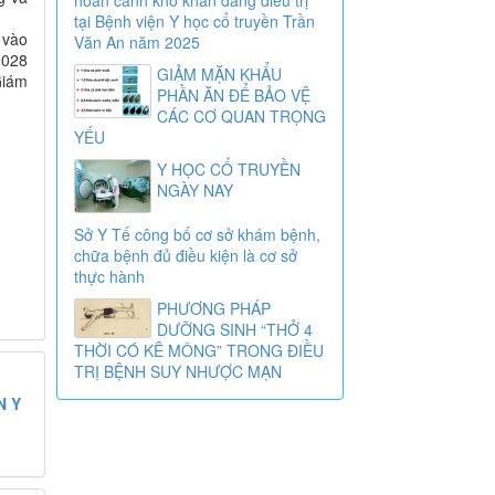
tại Bệnh viện Y học cổ truyền Trần
 vào
Văn An năm 2025
2028
GIẢM MẶN KHẨU
Giám
PHẦN ĂN ĐỂ BẢO VỆ
CÁC CƠ QUAN TRỌNG
YẾU
Y HỌC CỔ TRUYỀN
NGÀY NAY
Sở Y Tế công bố cơ sở khám bệnh,
chữa bệnh đủ điều kiện là cơ sở
thực hành
PHƯƠNG PHÁP
DƯỠNG SINH “THỞ 4
THỜI CÓ KÊ MÔNG” TRONG ĐIỀU
TRỊ BỆNH SUY NHƯỢC MẠN
N Y