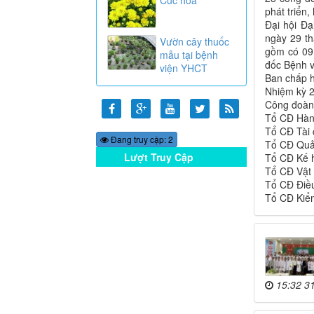
phát triển
Đại hội Đ
ngày 29 t
Vườn cây thuốc
gồm có 09
mẫu tại bệnh
đốc Bệnh v
viện YHCT
Ban chấp h
Nhiệm kỳ 
Công đoàn
Tổ CĐ 
Tổ CĐ 
Đang truy cập: 2
Tổ CĐ Quả
Lượt Truy Cập
Tổ CĐ Kế
Online
Tổ CĐ Vật
Tổ CĐ Đi
Tổ CĐ Kiể
15:32 3