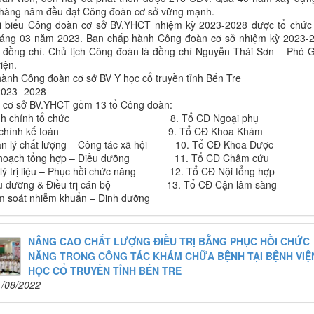
, hàng năm đều đạt Công đoàn cơ sở vững mạnh.
ại biểu Công đoàn cơ sở BV.YHCT nhiệm kỳ 2023-2028 được tổ chức
háng 03 năm 2023. Ban chấp hành Công đoàn cơ sở nhiệm kỳ 2023-
 đồng chí. Chủ tịch Công đoàn là đồng chí Nguyễn Thái Sơn – Phó 
iện.
ành Công đoàn cơ sở BV Y học cổ truyền tỉnh Bến Tre
2023- 2028
 cơ sở BV.YHCT gồm 13 tổ Công đoàn:
Hành chính tổ chức 8. Tổ CĐ Ngoại phụ
Tài chính kế toán 9. Tổ CĐ Khoa Khám
n lý chất lượng – Công tác xã hội 10. Tổ CĐ Khoa Dược
 hoạch tổng hợp – Điều dưỡng 11. Tổ CĐ Châm cứu
 lý trị liệu – Phục hồi chức năng 12. Tổ CĐ Nội tổng hợp
ều dưỡng & Điều trị cán bộ 13. Tổ CĐ Cận lâm sàng
m soát nhiễm khuẩn – Dinh dưỡng
NÂNG CAO CHẤT LƯỢNG ĐIỀU TRỊ BẰNG PHỤC HỒI CHỨC
NĂNG TRONG CÔNG TÁC KHÁM CHỮA BỆNH TẠI BỆNH VIỆ
HỌC CỔ TRUYỀN TỈNH BẾN TRE
1/08/2022