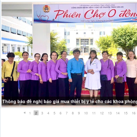
Thông báo đề nghị báo giá mua thiết bị y tế cho các khoa phòn
1
2
3
4
5
6
7
8
9
10
11
12
13
14
15
16