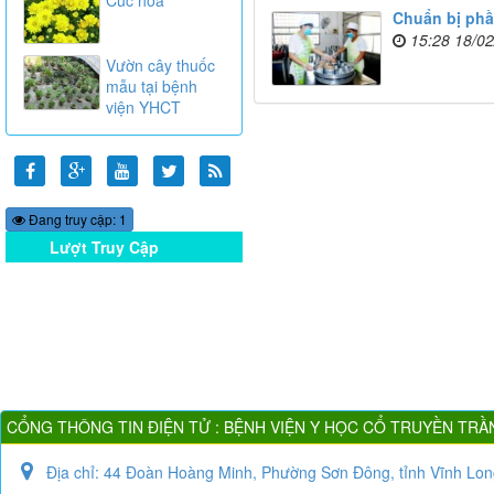
Chuẩn bị phầ
15:28 18/0
Vườn cây thuốc
mẫu tại bệnh
viện YHCT
Đang truy cập: 1
Lượt Truy Cập
Online
CỔNG THÔNG TIN ĐIỆN TỬ : BỆNH VIỆN Y HỌC CỔ TRUYỀN TRẦ
Địa chỉ:
44 Đoàn Hoàng Minh, Phường Sơn Đông, tỉnh Vĩnh Lon