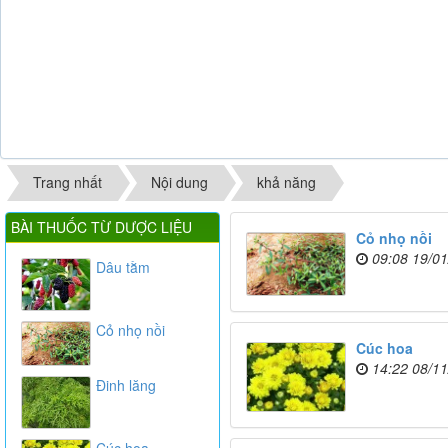
Trang nhất
Nội dung
khả năng
BÀI THUỐC TỪ DƯỢC LIỆU
Cỏ nhọ nồi
09:08 19/0
Dâu tằm
Cỏ nhọ nồi
Cúc hoa
14:22 08/1
Đinh lăng
Cúc hoa