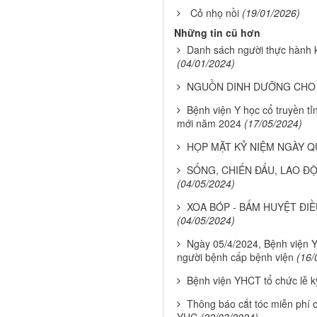
Cỏ nhọ nồi
(19/01/2026)
Những tin cũ hơn
Danh sách người thực hành
(04/01/2024)
NGUỒN DINH DƯỠNG CHO 
Bệnh viện Y học cổ truyền tỉ
mới năm 2024
(17/05/2024)
HỌP MẶT KỶ NIỆM NGÀY Q
SỐNG, CHIẾN ĐẤU, LAO Đ
(04/05/2024)
XOA BÓP - BẤM HUYỆT ĐIỀU
(04/05/2024)
Ngày 05/4/2024, Bệnh viện Y
người bệnh cấp bệnh viện
(16/
Bệnh viện YHCT tổ chức lễ k
Thông báo cắt tóc miễn phí 
YHC
(22/03/2024)