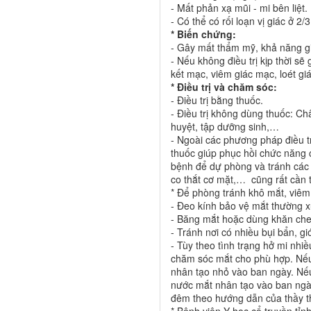
- Mất phản xạ mũi - mi bên liệt.
- Có thể có rối loạn vị giác ở 2/3
* Biến chứng:
- Gây mất thẩm mỹ, khả năng gi
- Nếu không điều trị kịp thời s
kết mạc, viêm giác mạc, loét giá
* Điều trị và chăm sóc:
- Điều trị bằng thuốc.
- Điều trị không dùng thuốc: C
huyệt, tập dưỡng sinh,…
- Ngoài các phương pháp điều t
thuốc giúp phục hồi chức năng 
bệnh để dự phòng và tránh các 
co thắt cơ mặt,… cũng rất cần t
* Để phòng tránh khô mắt, viêm
- Đeo kính bảo vệ mắt thường 
- Băng mắt hoặc dùng khăn ch
- Tránh nơi có nhiều bụi bẩn, g
- Tùy theo tình trạng hở mi nh
chăm sóc mắt cho phù hợp. Nếu
nhân tạo nhỏ vào ban ngày. Nế
nước mắt nhân tạo vào ban ngà
đêm theo hướng dẫn của thầy t
* Bệnh viện Y học cổ truyền tỉn