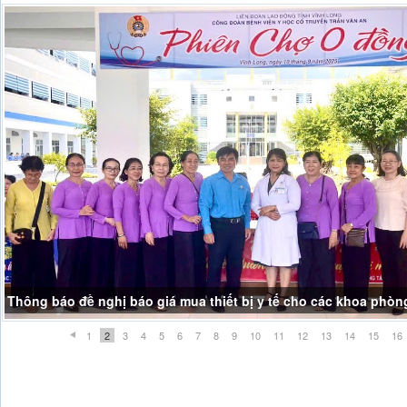
Thông báo đề nghị báo giá mua thiết bị y tế cho các khoa phòn
1
2
3
4
5
6
7
8
9
10
11
12
13
14
15
16