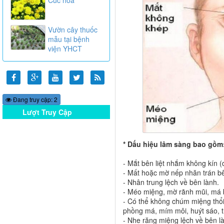
Vườn cây thuốc
mẫu tại bệnh
viện YHCT
Đang truy cập: 2
Lượt Truy Cập
Online
* Dấu hiệu lâm sàng bao gồm
- Mắt bên liệt nhắm không kín (
- Mất hoặc mờ nếp nhăn trán bên
- Nhân trung lệch về bên lành.
- Méo miệng, mờ rãnh mũi, má b
- Có thể không chúm miệng thổ
phồng má, mím môi, huýt sáo, 
- Nhe răng miệng lệch về bên l