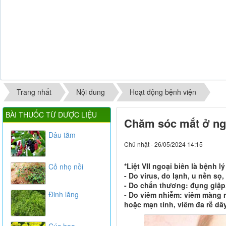
Trang nhất
Nội dung
Hoạt động bệnh viện
BÀI THUỐC TỪ DƯỢC LIỆU
Chăm sóc mắt ở ngư
Dâu tằm
Chủ nhật - 26/05/2024 14:15
*Liệt VII ngoại biên là bệnh 
Cỏ nhọ nồi
- Do virus, do lạnh, u nền sọ, 
- Do chấn thương: đụng giập,
Đinh lăng
- Do viêm nhiễm: viêm màng n
hoặc mạn tính, viêm đa rễ dâ
Cúc hoa